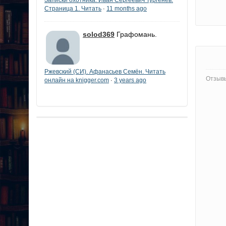
Страница 1. Читать
11 months ago
·
solod369
Графомань.
Ржевский (СИ). Афанасьев Семён. Читать
Отзывы
онлайн на knigger.com
3 years ago
·