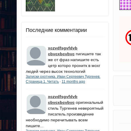
Последние комментарии
xczvdfsgvfdvb
cbvcxbcvbvc
пигишите так
же от фраз напишите есть
цетр которо пронитк в мохг
людей через высок технологий
Записки охотника. Иван Сергеевич Тургенев.
Страница 1. Читать
11 months ago
·
xczvdfsgvfdvb
cbvcxbcvbvc
оригинальный
стиль Тургенев невероятный
писатель.произведение
необходимо перечитывать всем
пишите...
Записки охотника. Иван Сергеевич Тургенев.