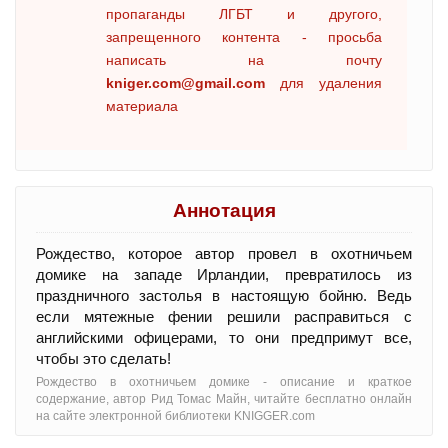
пропаганды ЛГБТ и другого,
запрещенного контента - просьба
написать на почту
kniger.com@gmail.com
для удаления
материала
Аннотация
Рождество, которое автор провел в охотничьем
домике на западе Ирландии, превратилось из
праздничного застолья в настоящую бойню. Ведь
если мятежные фении решили расправиться с
английскими офицерами, то они предпримут все,
чтобы это сделать!
Рождество в охотничьем домике - oписание и краткое
содержание, автор Рид Томас Майн, читайте бесплатно онлайн
на сайте электронной библиотеки KNIGGER.com