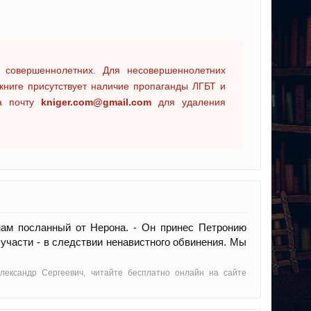
 совершеннолетних. Для несовершеннолетних
книге присутствует наличие пропаганды ЛГБТ и
на почту
kniger.com@gmail.com
для удаления
 нам посланный от Нерона. - Он принес Петронию
участи - в следствии ненавистного обвинения. Мы
лександр Сергеевич, читайте бесплатно онлайн на сайте