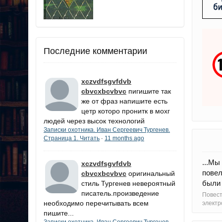
Последние комментарии
xczvdfsgvfdvb
cbvcxbcvbvc
пигишите так
же от фраз напишите есть
цетр которо пронитк в мохг
людей через высок технологий
Записки охотника. Иван Сергеевич Тургенев.
Страница 1. Читать
11 months ago
·
...Мы
xczvdfsgvfdvb
повел
cbvcxbcvbvc
оригинальный
были 
стиль Тургенев невероятный
писатель.произведение
Повес
необходимо перечитывать всем
электр
пишите...
Записки охотника. Иван Сергеевич Тургенев.