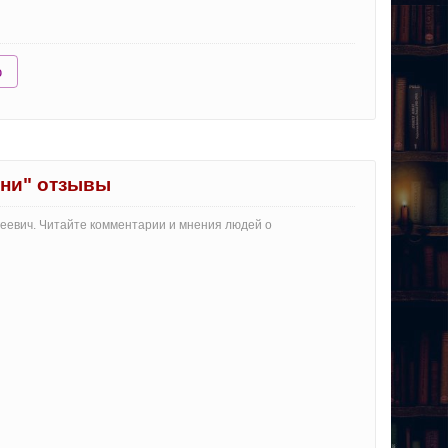
ю
зни" отзывы
геевич. Читайте комментарии и мнения людей о