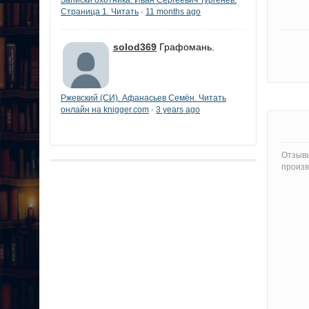
Страница 1. Читать
11 months ago
·
solod369
Графомань.
Ржевский (СИ). Афанасьев Семён. Читать
онлайн на knigger.com
3 years ago
·
Отзывы
произв