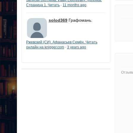
Страница 1. Читать
11 months ago
·
solod369
Графомань.
Ржевский (СИ). Афанасьев Семён. Читать
онлайн на knigger.com
3 years ago
·
Отзывы