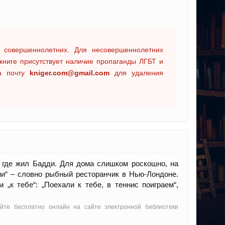
 совершеннолетних. Для несовершеннолетних
книге присутствует наличие пропаганды ЛГБТ и
на почту
kniger.com@gmail.com
для удаления
, где жил Бадди. Для дома слишком роскошно, на
ани“ – словно рыбный ресторанчик в Нью-Лондоне.
„к тебе“: „Поехали к тебе, в теннис поиграем“,
айте бесплатно онлайн на сайте электронной библиотеки