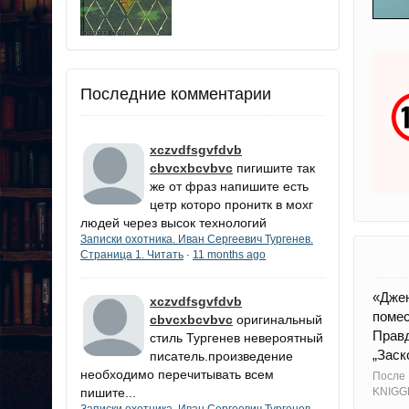
Последние комментарии
xczvdfsgvfdvb
cbvcxbcvbvc
пигишите так
же от фраз напишите есть
цетр которо пронитк в мохг
людей через высок технологий
Записки охотника. Иван Сергеевич Тургенев.
Страница 1. Читать
11 months ago
·
«Джен
xczvdfsgvfdvb
помес
cbvcxbcvbvc
оригинальный
Правд
стиль Тургенев невероятный
„Заск
писатель.произведение
необходимо перечитывать всем
После
пишите...
KNIGG
Записки охотника. Иван Сергеевич Тургенев.