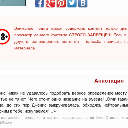
Внимание! Книга может содержать контент только для
просмотр данного контента
СТРОГО ЗАПРЕЩЕН!
Если в 
другого, запрещенного контента - просьба написать 
материала
Аннотация
ис никак не удавалось подобрать верное определение месту
тье не тянет. Чего стоит одно название на въезде! „Огни гав
а, до сих пор Дженис выкручивалась, обходясь нейтральным 
очим к тебе, искупаемся“…»
 выпускного - oписание и краткое содержание, автор Кинг Стивен, чит
ER.com