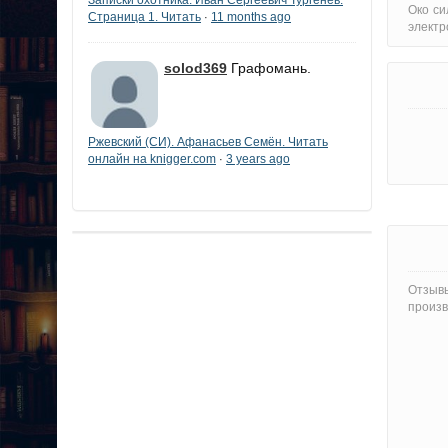
Око си
Страница 1. Читать
11 months ago
·
электр
solod369
Графомань.
Ржевский (СИ). Афанасьев Семён. Читать
онлайн на knigger.com
3 years ago
·
Отзывы
произв