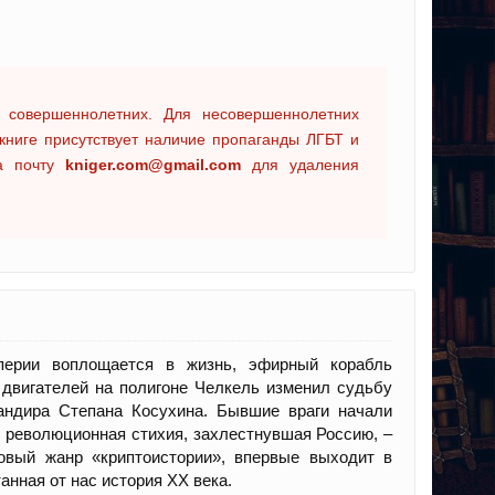
 совершеннолетних. Для несовершеннолетних
книге присутствует наличие пропаганды ЛГБТ и
на почту
kniger.com@gmail.com
для удаления
перии воплощается в жизнь, эфирный корабль
 двигателей на полигоне Челкель изменил судьбу
мандира Степана Косухина. Бывшие враги начали
о революционная стихия, захлестнувшая Россию, –
овый жанр «криптоистории», впервые выходит в
анная от нас история XX века.