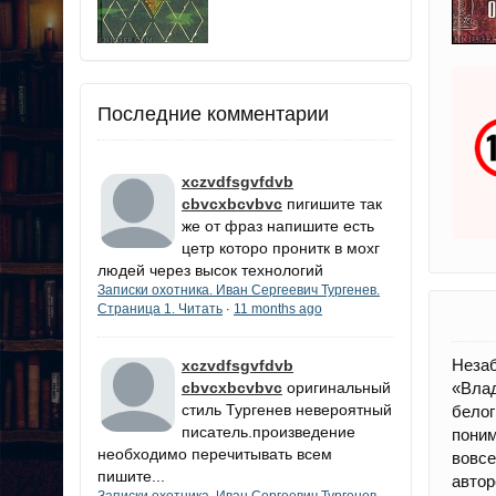
Последние комментарии
xczvdfsgvfdvb
cbvcxbcvbvc
пигишите так
же от фраз напишите есть
цетр которо пронитк в мохг
людей через высок технологий
Записки охотника. Иван Сергеевич Тургенев.
Страница 1. Читать
11 months ago
·
Неза
xczvdfsgvfdvb
cbvcxbcvbvc
оригинальный
«Влад
стиль Тургенев невероятный
бело
писатель.произведение
поним
необходимо перечитывать всем
вовс
пишите...
автор
Записки охотника. Иван Сергеевич Тургенев.