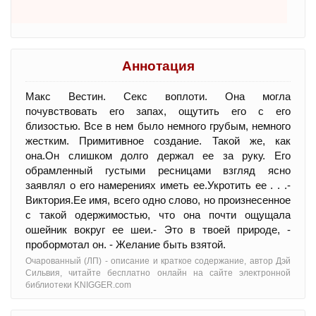
Аннотация
Макс Вестин. Секс воплоти. Она могла
почувствовать его запах, ощутить его с его
близостью. Все в нем было немного грубым, немного
жестким. Примитивное создание. Такой же, как
она.Он слишком долго держал ее за руку. Его
обрамленный густыми ресницами взгляд ясно
заявлял о его намерениях иметь ее.Укротить ее . . .-
Виктория.Ее имя, всего одно слово, но произнесенное
с такой одержимостью, что она почти ощущала
ошейник вокруг ее шеи.- Это в твоей природе, -
пробормотал он. - Желание быть взятой.
Очарованный (ЛП) - oписание и краткое содержание, автор Дэй
Сильвия, читайте бесплатно онлайн на сайте электронной
библиотеки KNIGGER.com