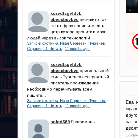
xczvdfsgvfdvb
cbvcxbcvbvc
пигишите так
же от фраз напишите есть
цетр которо пронитк в мохг
людей через высок технологий
Записки охотника. Иван Сергеевич Тургенев.
Страница 1. Читать
11 months ago
·
xczvdfsgvfdvb
cbvcxbcvbvc
оригинальный
стиль Тургенев невероятный
писатель.произведение
необходимо перечитывать всем
пишите...
Записки охотника. Иван Сергеевич Тургенев.
Ева 
Страница 1. Читать
11 months ago
·
мрачн
друго
на ан
solod369
Графомань.
десят
Обнаже