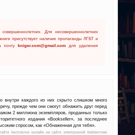
 совершеннолетних. Для несовершеннолетних
книге присутствует наличие пропаганды ЛГБТ и
на почту
kniger.com@gmail.com
для удаления
о внутри каждого из них скрыто слишком много
речу, прежде чем они смогут обнажить друг перед
ражом 2 миллиона экземпляров, проданных только
оритетного издания «Bookseller», за последнее
высоким спросом, как «Обнаженная для тебя».
тайте бесплатно онлайн на сайте электронной библиотеки