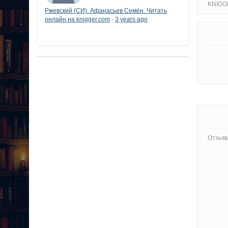
KNIGG
Ржевский (СИ). Афанасьев Семён. Читать
онлайн на knigger.com
3 years ago
·
Отзывы