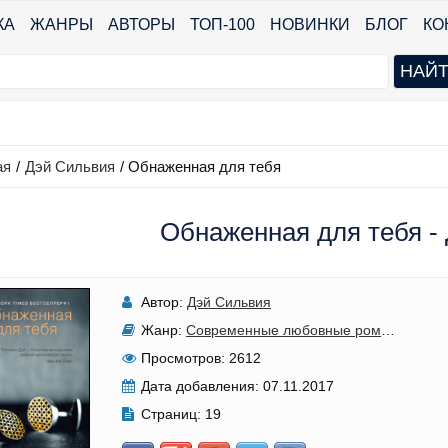
КА
ЖАНРЫ
АВТОРЫ
ТОП-100
НОВИНКИ
БЛОГ
КО
ая
/
Дэй Сильвия
/
Обнаженная для тебя
Обнаженная для тебя -
Автор:
Дэй Сильвия
Жанр:
Современные любовные романы
,
Эрот
Просмотров:
2612
Дата добавления:
07.11.2017
Страниц:
19