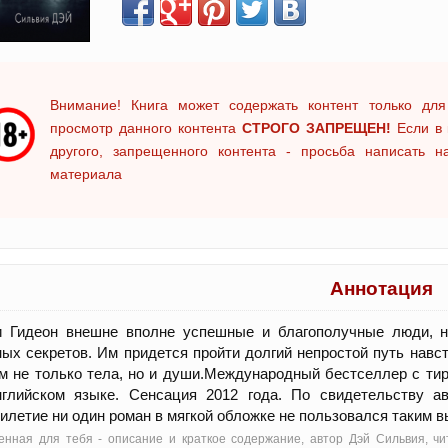
Внимание! Книга может содержать контент только для
просмотр данного контента
СТРОГО ЗАПРЕЩЕН!
Если в 
другого, запрещенного контента - просьба написать 
материала
Аннотация
и Гидеон внешне вполне успешные и благополучные люди, н
ых секретов. Им придется пройти долгий непростой путь навст
м не только тела, но и души.Международный бестселлер с ти
глийском языке. Сенсация 2012 года. По свидетельству авт
илетие ни один роман в мягкой обложке не пользовался таким 
нная для тебя - oписание и краткое содержание, автор Дэй Сильвия, чи