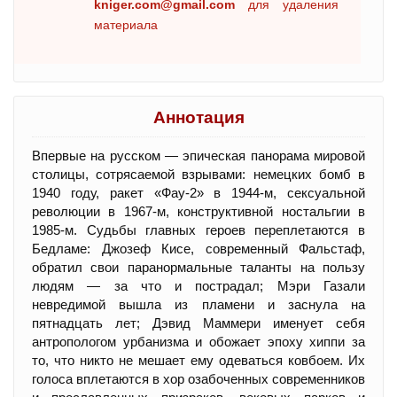
kniger.com@gmail.com
для удаления
материала
Аннотация
Впервые на русском — эпическая панорама мировой
столицы, сотрясаемой взрывами: немецких бомб в
1940 году, ракет «Фау-2» в 1944-м, сексуальной
революции в 1967-м, конструктивной ностальгии в
1985-м. Судьбы главных героев переплетаются в
Бедламе: Джозеф Кисе, современный Фальстаф,
обратил свои паранормальные таланты на пользу
людям — за что и пострадал; Мэри Газали
невредимой вышла из пламени и заснула на
пятнадцать лет; Дэвид Маммери именует себя
антропологом урбанизма и обожает эпоху хиппи за
то, что никто не мешает ему одеваться ковбоем. Их
голоса вплетаются в хор озабоченных современников