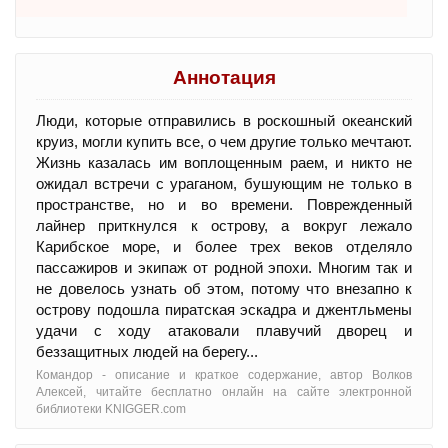
Аннотация
Люди, которые отправились в роскошный океанский
круиз, могли купить все, о чем другие только мечтают.
Жизнь казалась им воплощенным раем, и никто не
ожидал встречи с ураганом, бушующим не только в
пространстве, но и во времени. Поврежденный
лайнер приткнулся к острову, а вокруг лежало
Карибское море, и более трех веков отделяло
пассажиров и экипаж от родной эпохи. Многим так и
не довелось узнать об этом, потому что внезапно к
острову подошла пиратская эскадра и джентльмены
удачи с ходу атаковали плавучий дворец и
беззащитных людей на берегу...
Командор - oписание и краткое содержание, автор Волков
Алексей, читайте бесплатно онлайн на сайте электронной
библиотеки KNIGGER.com