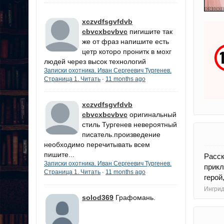
xczvdfsgvfdvb
cbvcxbcvbvc
пигишите так
же от фраз напишите есть
цетр которо пронитк в мохг
людей через высок технологий
Записки охотника. Иван Сергеевич Тургенев.
Страница 1. Читать
11 months ago
·
xczvdfsgvfdvb
cbvcxbcvbvc
оригинальный
стиль Тургенев невероятный
писатель.произведение
необходимо перечитывать всем
пишите...
Расс
Записки охотника. Иван Сергеевич Тургенев.
прикл
Страница 1. Читать
11 months ago
·
герой
Ингрид
solod369
Графомань.