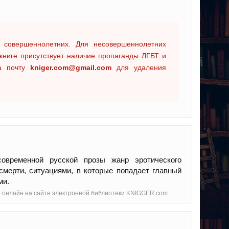
 совершеннолетних. Для несовершеннолетних
книге присутствует наличие пропаганды ЛГБТ и
на почту
kniger.com@gmail.com
для удаления
овременной русской прозы жанр эротического
смерти, ситуациями, в которые попадает главный
ми.
но онлайн на сайте электронной библиотеки KNIGGER.com