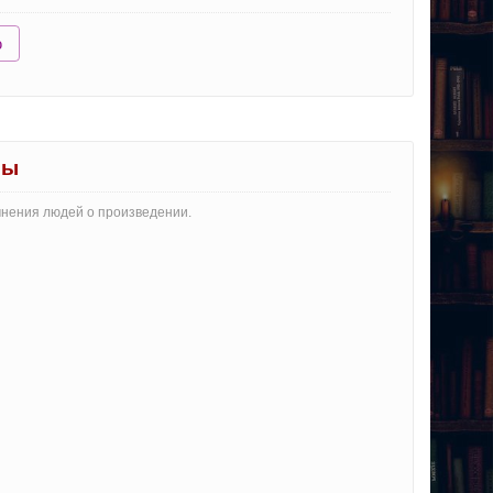
ю
вы
 мнения людей о произведении.