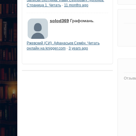
Страница 1. Читать
11 months ago
·
solod369
Графомань.
Ржевский (СИ). Афанасьев Семён. Читать
онлайн на knigger.com
3 years ago
·
Отзывы