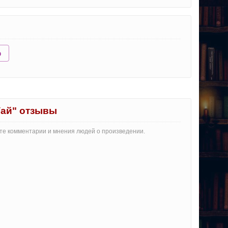
ю
Уай" отзывы
айте комментарии и мнения людей о произведении.