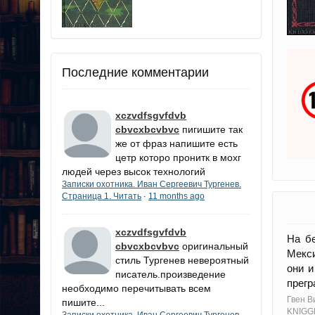
Последние комментарии
xczvdfsgvfdvb
cbvcxbcvbvc
пигишите так
же от фраз напишите есть
цетр которо пронитк в мохг
людей через высок технологий
Записки охотника. Иван Сергеевич Тургенев.
Страница 1. Читать
11 months ago
·
xczvdfsgvfdvb
На бе
cbvcxbcvbvc
оригинальный
Мекси
стиль Тургенев невероятный
они и
писатель.произведение
прегр
необходимо перечитывать всем
Гвен В
пишите...
KNIGG
Записки охотника. Иван Сергеевич Тургенев.