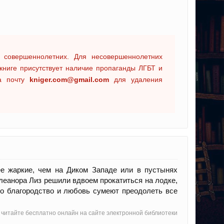
 совершеннолетних. Для несовершеннолетних
книге присутствует наличие пропаганды ЛГБТ и
на почту
kniger.com@gmail.com
для удаления
нее жаркие, чем на Диком Западе или в пустынях
леанора Лиз решили вдвоем прокатиться на лодке,
Но благородство и любовь сумеют преодолеть все
, читайте бесплатно онлайн на сайте электронной библиотеки