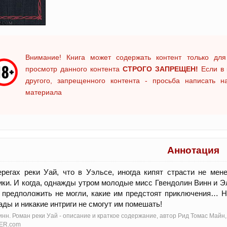
Внимание! Книга может содержать контент только для
просмотр данного контента
СТРОГО ЗАПРЕЩЕН!
Если в 
другого, запрещенного контента - просьба написать 
материала
Аннотация
регах реки Уай, что в Уэльсе, иногда кипят страсти не ме
ки. И когда, однажды утром молодые мисс Гвендолин Винн и Э
 предположить не могли, какие им предстоят приключения… 
ады и никакие интриги не смогут им помешать!
инн. Роман реки Уай - oписание и краткое содержание, автор Рид Томас Майн
ER.com