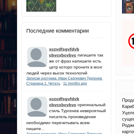
Последние комментарии
xczvdfsgvfdvb
cbvcxbcvbvc
пигишите так
же от фраз напишите есть
цетр которо пронитк в мохг
людей через высок технологий
Записки охотника. Иван Сергеевич Тургенев.
Страница 1. Читать
11 months ago
·
xczvdfsgvfdvb
Прод
cbvcxbcvbvc
оригинальный
Кариб
стиль Тургенев невероятный
Уцеле
писатель.произведение
сущес
необходимо перечитывать всем
Родже
пишите...
карто
Записки охотника. Иван Сергеевич Тургенев.