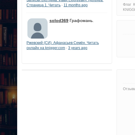
Флаг 
Страница 1. Читать
11 months ago
·
KNIGG
solod369
Графомань.
Ржевский (СИ). Афанасьев Семён. Читать
онлайн на knigger.com
3 years ago
·
Отзывы