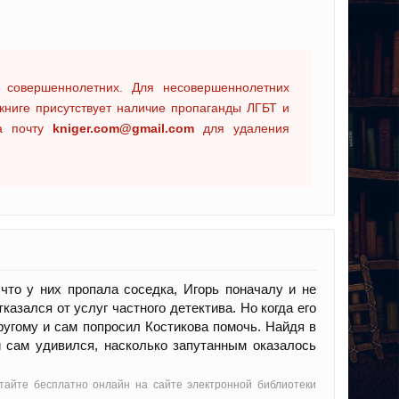
 совершеннолетних. Для несовершеннолетних
книге присутствует наличие пропаганды ЛГБТ и
на почту
kniger.com@gmail.com
для удаления
что у них пропала соседка, Игорь поначалу и не
азался от услуг частного детектива. Но когда его
ругому и сам попросил Костикова помочь. Найдя в
и сам удивился, насколько запутанным оказалось
итайте бесплатно онлайн на сайте электронной библиотеки