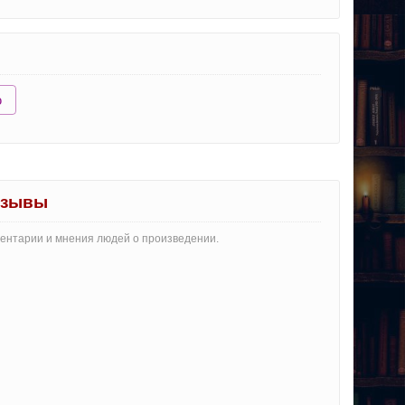
ю
тзывы
ментарии и мнения людей о произведении.