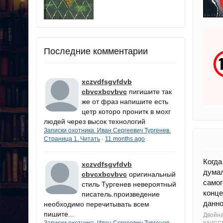
Последние комментарии
xczvdfsgvfdvb
cbvcxbcvbvc
пигишите так
же от фраз напишите есть
цетр которо пронитк в мохг
людей через высок технологий
Записки охотника. Иван Сергеевич Тургенев.
Страница 1. Читать
11 months ago
·
Когда
xczvdfsgvfdvb
думал
cbvcxbcvbvc
оригинальный
самог
стиль Тургенев невероятный
конце
писатель.произведение
данн
необходимо перечитывать всем
пишите...
Двойна
Записки охотника. Иван Сергеевич Тургенев.