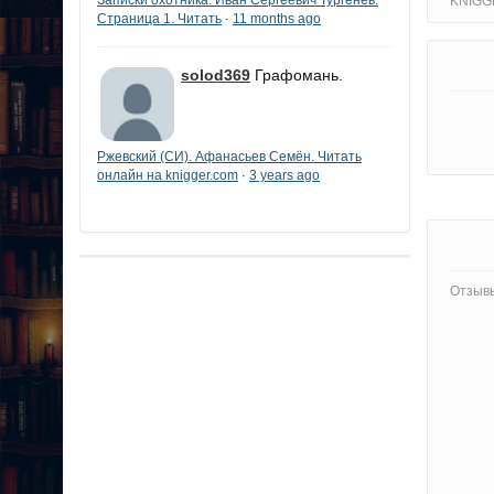
KNIGG
Страница 1. Читать
11 months ago
·
solod369
Графомань.
Ржевский (СИ). Афанасьев Семён. Читать
онлайн на knigger.com
3 years ago
·
Отзывы