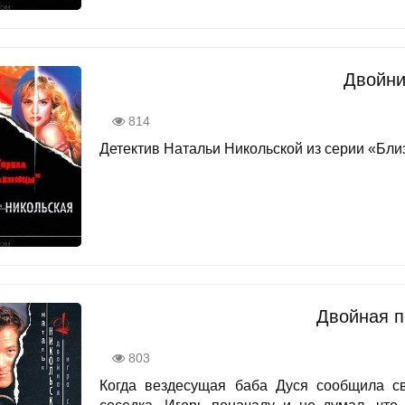
Двойни
814
Детектив Натальи Никольской из серии «Близ
Двойная п
803
Когда вездесущая баба Дуся сообщила св