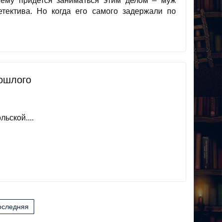
 ему придется заниматься этим делом – муж
етектива. Но когда его самого задержали по
рошлого
ьской....
оследняя