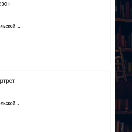
езон
ьской....
ртрет
ьской...