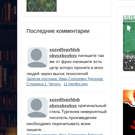
Последние комментарии
xczvdfsgvfdvb
cbvcxbcvbvc
пигишите так
же от фраз напишите есть
цетр которо пронитк в мохг
людей через высок технологий
Записки охотника. Иван Сергеевич Тургенев.
Страница 1. Читать
11 months ago
·
xczvdfsgvfdvb
cbvcxbcvbvc
оригинальный
стиль Тургенев невероятный
писатель.произведение
необходимо перечитывать всем
пишите...
Записки охотника. Иван Сергеевич Тургенев.