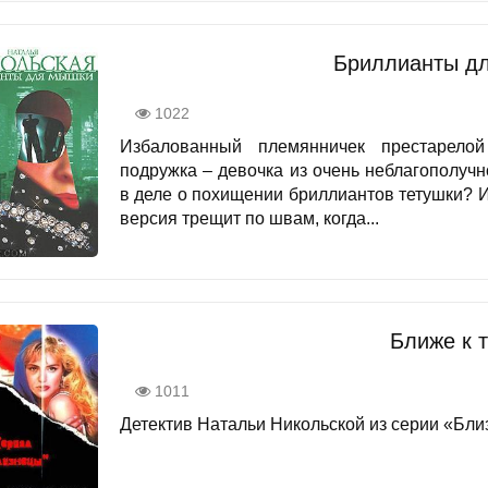
Бриллианты д
1022
Избалованный племянничек престарелой
подружка – девочка из очень неблагополу
в деле о похищении бриллиантов тетушки? И
версия трещит по швам, когда...
Ближе к 
1011
Детектив Натальи Никольской из серии «Близ