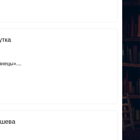
утка
нецы»....
ышева