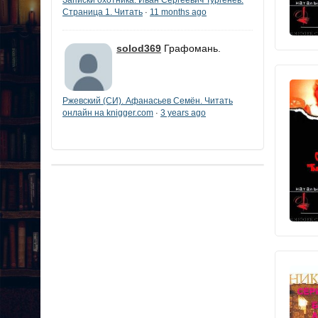
Страница 1. Читать
11 months ago
·
solod369
Графомань.
Ржевский (СИ). Афанасьев Семён. Читать
онлайн на knigger.com
3 years ago
·