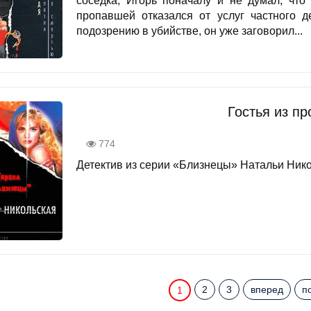
соседка, Игорь поначалу и не думал, что
пропавшей отказался от услуг частного д
подозрению в убийстве, он уже заговорил...
Гостья из п
774
Детектив из серии «Близнецы» Натальи Никол
2
3
вперед
п
1