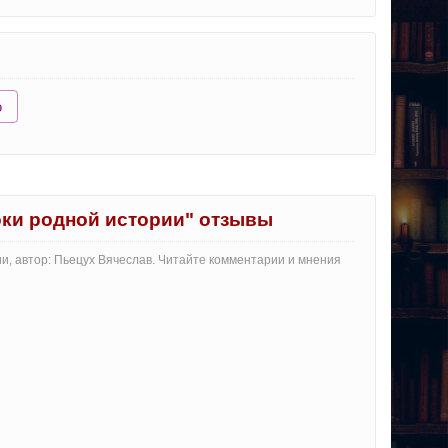
ю
ки родной истории" отзывы
и, автор: Пьецух Вячеслав. Читайте комментарии и мнения