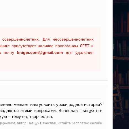
 совершеннолетних. Для несовершеннолетних
книге присутствует наличие пропаганды ЛГБТ и
на почту
kniger.com@gmail.com
для удаления
 именно мешает нам усвоить уроки родной истории?
задаются этими вопросами. Вячеслав Пьецух по-
ую – тему его творчества.
держание, автор Пьецух Вячеслав, читайте бесплатно онлайн