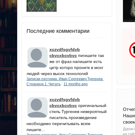
Последние комментарии
xczvdfsgvfdvb
cbvcxbcvbvc
пигишите так
же от фраз напишите есть
цетр которо пронитк в мохг
людей через высок технологий
Записки охотника. Иван Сергеевич Тургенев.
Страница 1. Читать
11 months ago
·
xczvdfsgvfdvb
cbvcxbcvbvc
оригинальный
Отчег
стиль Тургенев невероятный
Наши
писатель.произведение
своем
необходимо перечитывать всем
Дурни 
пишите...
на сай
Записки охотника. Иван Сергеевич Тургенев.