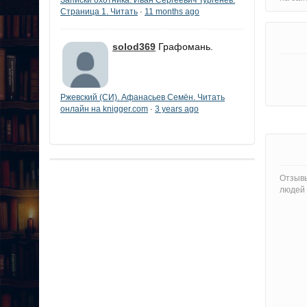
Страница 1. Читать
11 months ago
·
solod369
Графомань.
Ржевский (СИ). Афанасьев Семён. Читать
онлайн на knigger.com
3 years ago
·
Отзывы
людей 