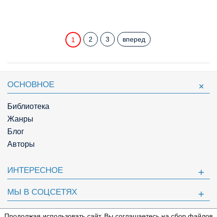
2
3
вперед
1
ОСНОВНОЕ
Библиотека
Жанры
Блог
Авторы
ИНТЕРЕСНОЕ
МЫ В СОЦСЕТЯХ
ПОЛЕЗНОЕ
Продолжая использовать сайт, Вы соглашаетесь на сбор файлов