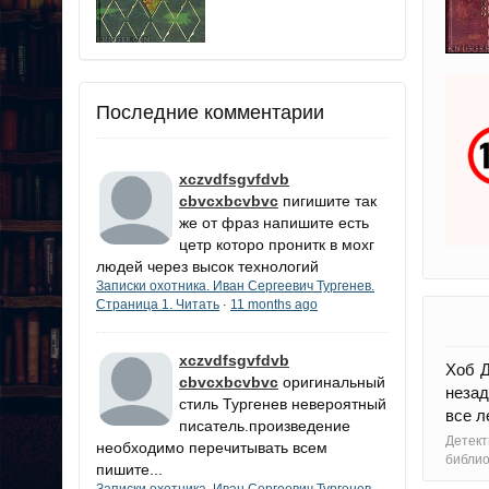
Последние комментарии
xczvdfsgvfdvb
cbvcxbcvbvc
пигишите так
же от фраз напишите есть
цетр которо пронитк в мохг
людей через высок технологий
Записки охотника. Иван Сергеевич Тургенев.
Страница 1. Читать
11 months ago
·
xczvdfsgvfdvb
Хоб Д
cbvcxbcvbvc
оригинальный
незад
стиль Тургенев невероятный
все л
писатель.произведение
Детект
необходимо перечитывать всем
библи
пишите...
Записки охотника. Иван Сергеевич Тургенев.