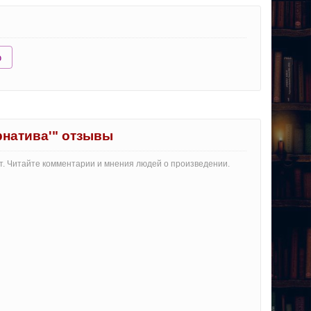
ю
рнатива'" отзывы
рт. Читайте комментарии и мнения людей о произведении.