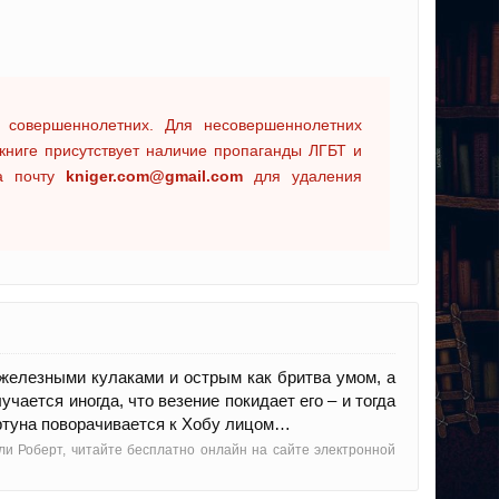
 совершеннолетних. Для несовершеннолетних
книге присутствует наличие пропаганды ЛГБТ и
на почту
kniger.com@gmail.com
для удаления
 железными кулаками и острым как бритва умом, а
чается иногда, что везение покидает его – и тогда
ортуна поворачивается к Хобу лицом…
кли Роберт, читайте бесплатно онлайн на сайте электронной