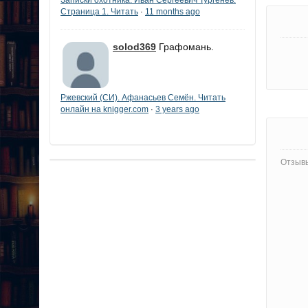
Страница 1. Читать
11 months ago
·
solod369
Графомань.
Ржевский (СИ). Афанасьев Семён. Читать
онлайн на knigger.com
3 years ago
·
Отзывы