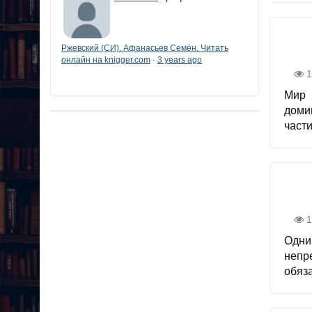
Ржевский (СИ). Афанасьев Семён. Читать
онлайн на knigger.com
3 years ago
·
1
Мир 
доми
части
1
Одни
непр
обяза