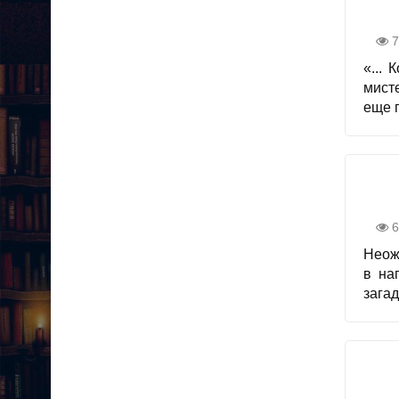
7
«...
мист
еще 
6
Неож
в на
зага