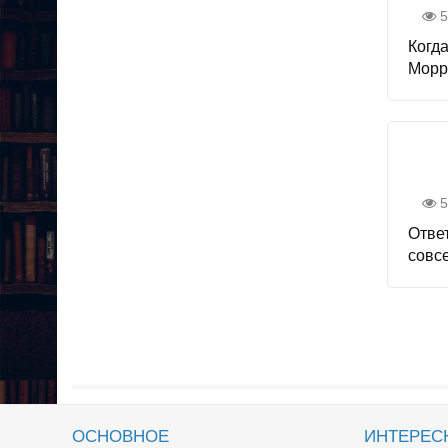
5
Когд
Морри
5
Ответ
совсе
ОСНОВНОЕ
ИНТЕРЕС