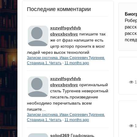
Последние комментарии
Биог
Робер
расск
xczvdfsgvfdvb
расс
cbvcxbcvbvc
пигишите так
псевд
же от фраз напишите есть
цетр которо пронитк в мохг
людей через высок технологий
Записки охотника. Иван Сергеевич Тургенев.
Страница 1. Читать
11 months ago
·
xczvdfsgvfdvb
1
cbvcxbcvbvc
оригинальный
стиль Тургенев невероятный
писатель.произведение
необходимо перечитывать всем
пишите...
Записки охотника. Иван Сергеевич Тургенев.
Страница 1. Читать
11 months ago
·
1
solod369
Графомань.