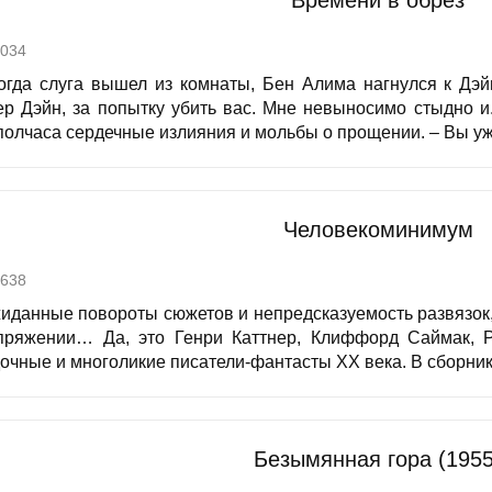
Времени в обрез
034
 Когда слуга вышел из комнаты, Бен Алима нагнулся к Дэй
ер Дэйн, за попытку убить вас. Мне невыносимо стыдно и.
полчаса сердечные излияния и мольбы о прощении. – Вы уже
Человекоминимум
638
иданные повороты сюжетов и непредсказуемость развязок
пряжении… Да, это Генри Каттнер, Клиффорд Саймак, 
дочные и многоликие писатели-фантасты ХХ века. В сборник
Безымянная гора (1955