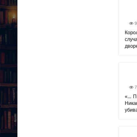
9
Коро
случ
двор
7
«...
Ника
убива