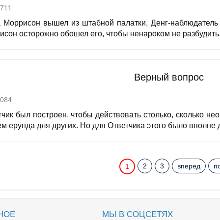
711
а Моррисон вышел из штабной палатки, Денг-наблюдатель 
сон осторожно обошел его, чтобы ненароком не разбудить. Н
Верный вопрос
084
чик был построен, чтобы действовать столько, сколько нео
м ерунда для других. Но для Ответчика этого было вполне до
2
3
вперед
п
1
НОЕ
МЫ В СОЦСЕТЯХ