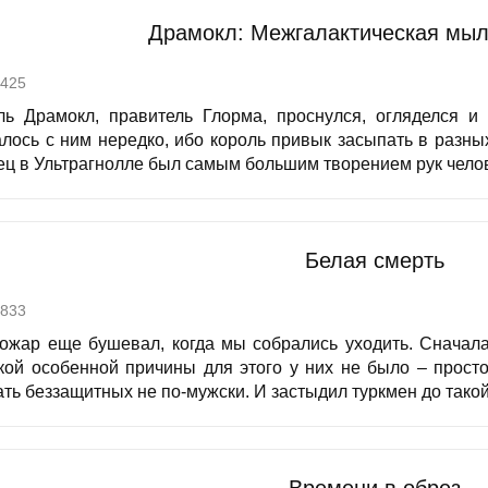
Драмокл: Межгалактическая мыл
425
ль Драмокл, правитель Глорма, проснулся, огляделся и 
алось с ним нередко, ибо король привык засыпать в разны
ец в Ультрагнолле был самым большим творением рук челове
Белая смерть
833
 Пожар еще бушевал, когда мы собрались уходить. Сначала
кой особенной причины для этого у них не было – просто 
ть беззащитных не по-мужски. И застыдил туркмен до такой 