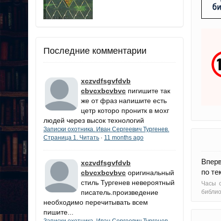
Последние комментарии
xczvdfsgvfdvb
cbvcxbcvbvc
пигишите так
же от фраз напишите есть
цетр которо пронитк в мохг
людей через высок технологий
Записки охотника. Иван Сергеевич Тургенев.
Страница 1. Читать
11 months ago
·
Вперв
xczvdfsgvfdvb
по те
cbvcxbcvbvc
оригинальный
стиль Тургенев невероятный
Часы о
писатель.произведение
библи
необходимо перечитывать всем
пишите...
Записки охотника. Иван Сергеевич Тургенев.