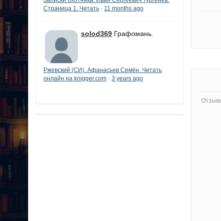
Страница 1. Читать
11 months ago
·
solod369
Графомань.
Ржевский (СИ). Афанасьев Семён. Читать
онлайн на knigger.com
3 years ago
·
Отзывы