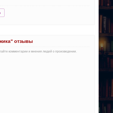
ю
жика" отзывы
итайте комментарии и мнения людей о произведении.