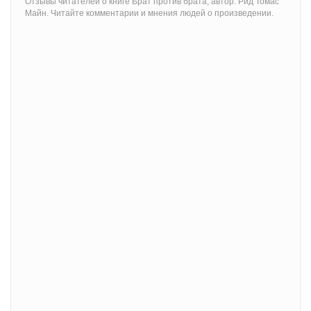
Отзывы читателей о книге Брат против брата, автор: Рид Томас
Майн. Читайте комментарии и мнения людей о произведении.