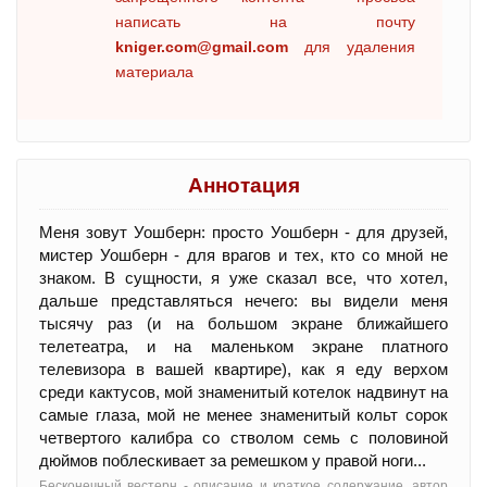
написать на почту
kniger.com@gmail.com
для удаления
материала
Аннотация
Меня зовут Уошберн: просто Уошберн - для друзей,
мистер Уошберн - для врагов и тех, кто со мной не
знаком. В сущности, я уже сказал все, что хотел,
дальше представляться нечего: вы видели меня
тысячу раз (и на большом экране ближайшего
телетеатра, и на маленьком экране платного
телевизора в вашей квартире), как я еду верхом
среди кактусов, мой знаменитый котелок надвинут на
самые глаза, мой не менее знаменитый кольт сорок
четвертого калибра со стволом семь с половиной
дюймов поблескивает за ремешком у правой ноги...
Бесконечный вестерн - oписание и краткое содержание, автор