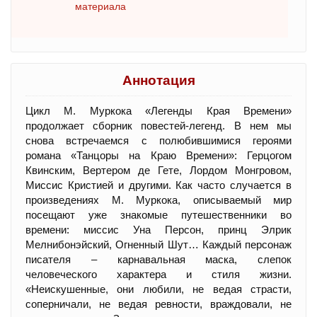
материала
Аннотация
Цикл М. Муркока «Легенды Края Времени»
продолжает сборник повестей-легенд. В нем мы
снова встречаемся с полюбившимися героями
романа «Танцоры на Краю Времени»: Герцогом
Квинским, Вертером де Гете, Лордом Монгровом,
Миссис Кристией и другими. Как часто случается в
произведениях М. Муркока, описываемый мир
посещают уже знакомые путешественники во
времени: миссис Уна Персон, принц Элрик
Мелнибонэйский, Огненный Шут… Каждый персонаж
писателя – карнавальная маска, слепок
человеческого характера и стиля жизни.
«Неискушенные, они любили, не ведая страсти,
соперничали, не ведая ревности, враждовали, не