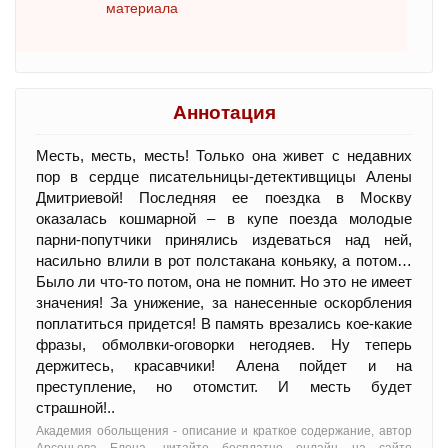
материала
Аннотация
Месть, месть, месть! Только она живет с недавних
пор в сердце писательницы-детективщицы Алeны
Дмитриевой! Последняя ее поездка в Москву
оказалась кошмарной – в купе поезда молодые
парни-попутчики принялись издеваться над ней,
насильно влили в рот полстакана коньяку, а потом…
Было ли что-то потом, она не помнит. Но это не имеет
значения! За унижение, за нанесенные оскорбления
поплатиться придется! В память врезались кое-какие
фразы, обмолвки-оговорки негодяев. Ну теперь
держитесь, красавчики! Алeна пойдет и на
преступление, но отомстит. И месть будет
страшной!..
Академия обольщения - oписание и краткое содержание, автор