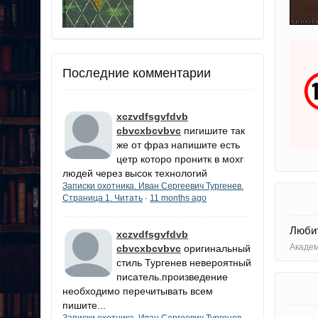
Последние комментарии
xczvdfsgvfdvb
cbvcxbcvbvc
пигишите так
же от фраз напишите есть
цетр которо пронитк в мохг
людей через высок технологий
Записки охотника. Иван Сергеевич Тургенев.
Страница 1. Читать
11 months ago
·
Любит
xczvdfsgvfdvb
Академ
cbvcxbcvbvc
оригинальный
стиль Тургенев невероятный
писатель.произведение
необходимо перечитывать всем
пишите...
Записки охотника. Иван Сергеевич Тургенев.