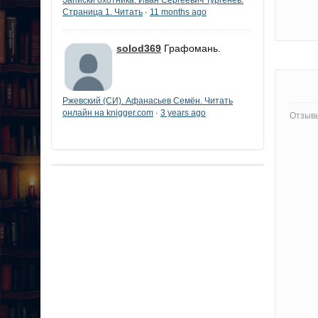
Страница 1. Читать
11 months ago
·
solod369
Графомань.
Ржевский (СИ). Афанасьев Семён. Читать
онлайн на knigger.com
3 years ago
·
Отзывы