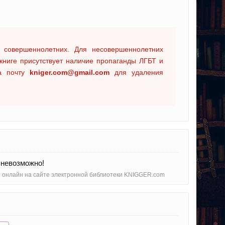
 совершеннолетних. Для несовершеннолетних
книге присутствует наличие пропаганды ЛГБТ и
на почту
kniger.com@gmail.com
для удаления
 невозможно!
но онлайн на сайте электронной библиотеки KNIGGER.com