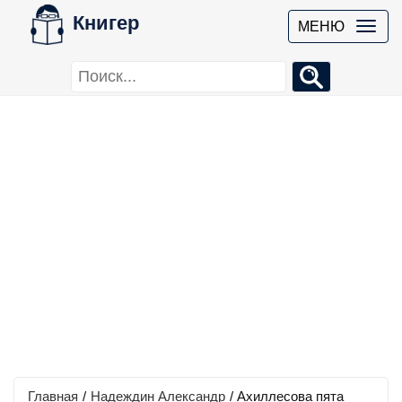
Книгер
МЕНЮ
Главная
/
Надеждин Александр
/
Ахиллесова пята