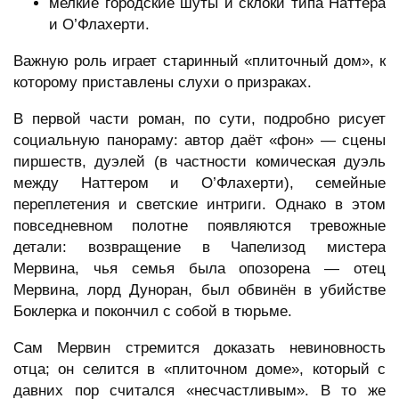
мелкие городские шуты и склоки типа Наттера
и О’Флахерти.
Важную роль играет старинный «плиточный дом», к
которому приставлены слухи о призраках.
В первой части роман, по сути, подробно рисует
социальную панораму: автор даёт «фон» — сцены
пиршеств, дуэлей (в частности комическая дуэль
между Наттером и О’Флахерти), семейные
переплетения и светские интриги. Однако в этом
повседневном полотне появляются тревожные
детали: возвращение в Чапелизод мистера
Мервина, чья семья была опозорена — отец
Мервина, лорд Дуноран, был обвинён в убийстве
Боклерка и покончил с собой в тюрьме.
Сам Мервин стремится доказать невиновность
отца; он селится в «плиточном доме», который с
давних пор считался «несчастливым». В то же