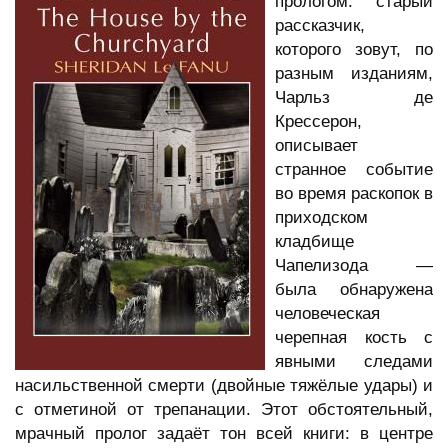
прологом: старый
рассказчик,
которого зовут, по
разным изданиям,
Чарльз де
Крессерон,
описывает
странное событие
во время раскопок в
приходском
кладбище
Чапелизода —
была обнаружена
человеческая
черепная кость с
явными следами
насильственной смерти (двойные тяжёлые удары) и
с отметиной от трепанации. Этот обстоятельный,
мрачный пролог задаёт тон всей книги: в центре