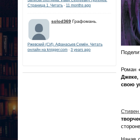
Страница 1. Читать
11 months ago
·
solod369
Графомань.
Ржевский (СИ). Афанасьев Семён. Читать
онлайн на knigger.com
3 years ago
·
Подели
Роман
Джеке,
свою 
Стивен
творче
сторон
Начав 