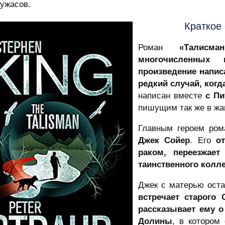
ужасов.
Краткое
Роман
«Талисм
многочисленных 
произведение напис
редкий случай, когд
написан вместе
с Пи
пишущим так же в жа
Главным героем ром
Джек Сойер
. Его
о
раком, переезжает
таинственного колле
Джек с матерью оста
встречает старого 
рассказывает ему 
Долины
, в котором