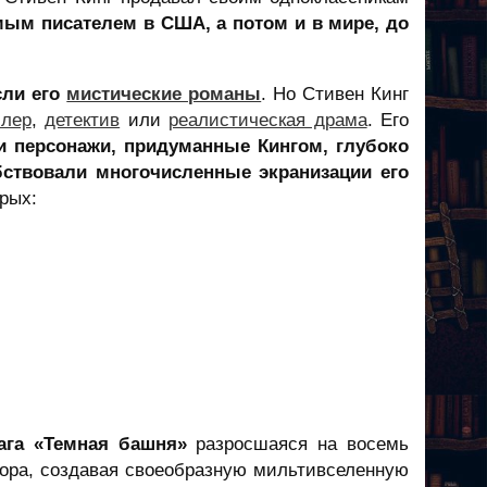
ым писателем в США, а потом и в мире, до
сли его
мистические романы
. Но Стивен Кинг
ллер
,
детектив
или
реалистическая драма
. Его
 персонажи, придуманные Кингом, глубоко
бствовали многочисленные экранизации его
орых:
ага «Темная башня»
разросшаяся на восемь
ора, создавая своеобразную мильтивселенную