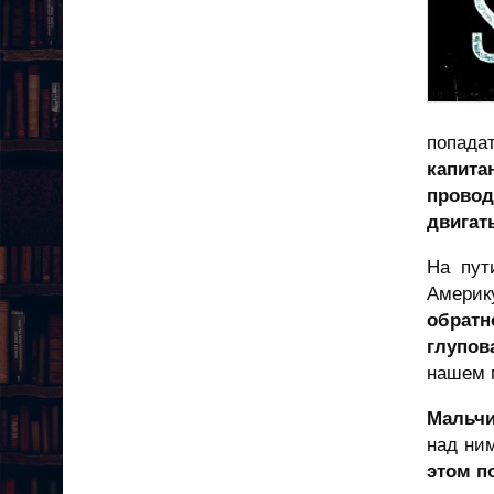
попада
капит
провод
двигать
На пут
Амери
обратн
глупо
нашем 
Мальчи
над ни
этом п