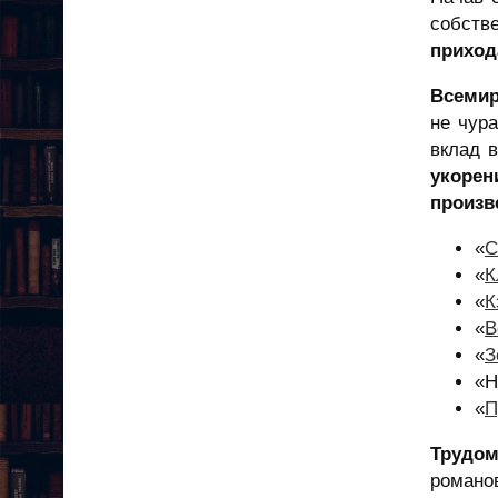
собств
приход
Всемир
не чура
вклад 
укорен
произв
«
С
«
К
«
К
«
В
«
З
«Н
«
П
Трудом
романо