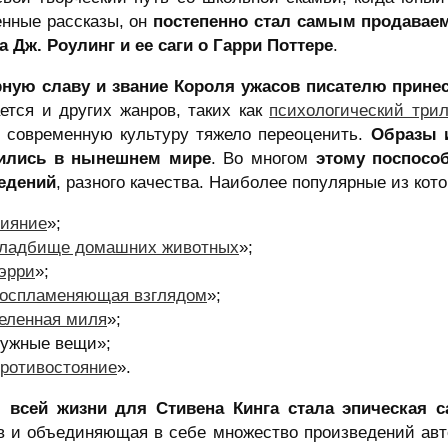
енные рассказы, он
постепенно стал самым продаваем
а Дж. Роулинг и ее саги о Гарри Поттере
.
ную славу и звание Короля ужасов писателю прине
ется и других жанров, таких как
психологический три
в современную культуру тяжело переоценить.
Образы и
ились в нынешнем мире
. Во многом
этому поспосо
едений
, разного качества. Наиболее популярные из кот
ияние
»;
ладбище домашних животных
»;
эрри
»;
оспламеняющая взглядом
»;
еленная миля
»;
ужные вещи»;
ротивостояние
».
 всей жизни для Стивена Кинга стала эпическая с
в и объединяющая в себе множество произведений авт