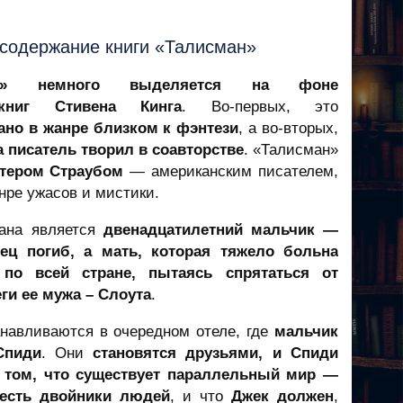
 содержание книги «Талисман»
ан» немного выделяется на фоне
книг Стивена Кинга
. Во-первых, это
ано в жанре близком к фэнтези
, а во-вторых,
а писатель творил в соавторстве
. «Талисман»
тером Страубом
— американским писателем,
нре ужасов и мистики.
ана является
двенадцатилетний мальчик —
тец погиб, а мать, которая тяжело больна
 по всей стране, пытаясь спрятаться от
ги ее мужа – Слоута
.
навливаются в очередном отеле, где
мальчик
Спиди
. Они
становятся друзьями, и Спиди
о том, что существует параллельный мир —
есть двойники людей
, и что
Джек должен
,