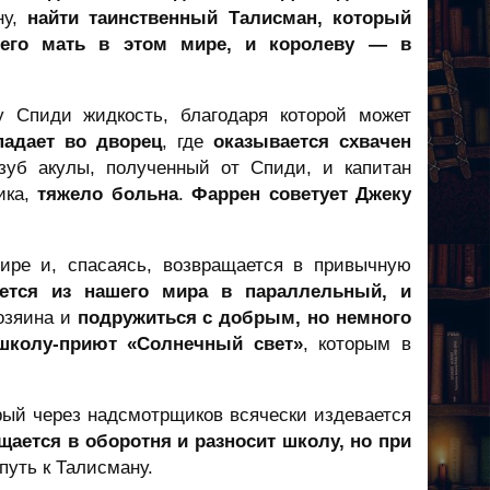
ну,
найти таинственный Талисман, который
 его мать в этом мире, и королеву — в
у Спиди жидкость, благодаря которой может
падает во дворец
, где
оказывается схвачен
зуб акулы, полученный от Спиди, и капитан
ика,
тяжело больна
.
Фаррен советует Джеку
ире и, спасаясь, возвращается в привычную
ется из нашего мира в параллельный, и
хозяина и
подружиться с добрым, но немного
школу-приют «Солнечный свет»
, которым в
орый через надсмотрщиков всячески издевается
ется в оборотня и разносит школу, но при
путь к Талисману.