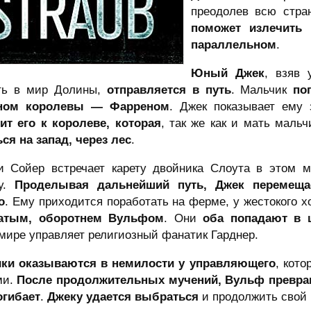
преодолев всю стра
поможет излечить
параллельном
.
Юный Джек
, взяв 
ть в мир Долины,
отправляется в путь
. Мальчик
по
аном королевы — Фарреном
. Джек показывает ему 
ит его к королеве, которая
, так же как и мать мальч
ся на запад, через лес
.
и Сойер встречает карету двойника Слоута в этом м
ку.
Проделывая дальнейший путь, Джек перемеща
о
. Ему приходится поработать на ферме, у жестокого 
ватым, оборотнем Вульфом
. Они
оба попадают в 
мире управляет религиозный фанатик Гарднер.
ки оказываются в немилости у управляющего
, кот
ми.
После продолжительных мучений, Вульф превраща
огибает
.
Джеку удается выбраться
и продолжить свой 