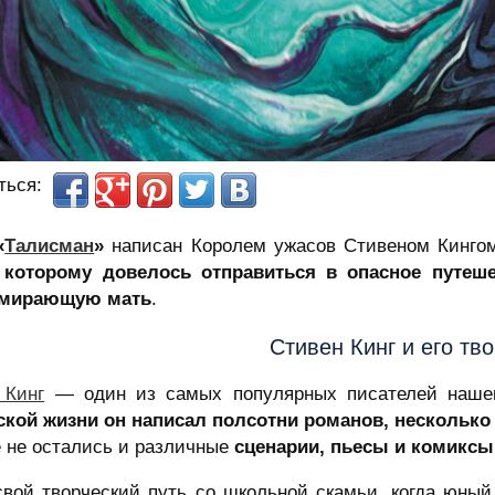
ться:
«
Талисман
»
написан Королем ужасов Стивеном Кинго
 которому довелось отправиться в опасное путеш
умирающую мать
.
Стивен Кинг и его тв
 Кинг
— один из самых популярных писателей наше
ской жизни он написал полсотни романов, несколько 
е не остались и различные
сценарии, пьесы и комиксы
свой творческий путь со школьной скамьи, когда юны