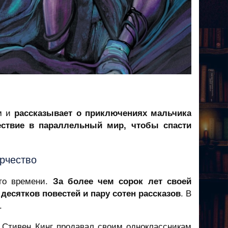
м и
рассказывает о приключениях мальчика
ествие в параллельный мир, чтобы спасти
орчество
го времени.
За более чем сорок лет своей
десятков повестей и пару сотен рассказов
. В
.
й Стивен Кинг продавал своим одноклассникам