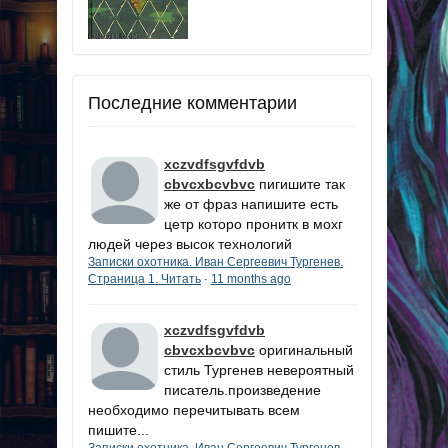
Последние комментарии
xczvdfsgvfdvb
cbvcxbcvbvc
пигишите так
же от фраз напишите есть
цетр которо пронитк в мохг
людей через высок технологий
Записки охотника. Иван Сергеевич Тургенев.
Страница 1. Читать
11 months ago
·
xczvdfsgvfdvb
cbvcxbcvbvc
оригинальный
стиль Тургенев невероятный
писатель.произведение
необходимо перечитывать всем
пишите...
Записки охотника. Иван Сергеевич Тургенев.