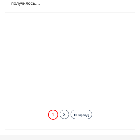
получилось....
2
вперед
1