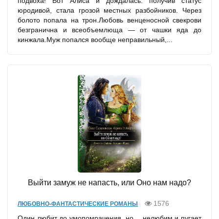
подвоха! Вот Алиса и дождалась: получив статус
юродивой, стала грозой местных разбойников. Через
болото попала на трон.Любовь венценосной свекрови
безгранична и всеобъемлюща — от чашки яда до
кинжала.Муж попался вообще неправильный,...
Выйти замуж не напасть, или Оно нам надо?
1576
ЛЮБОВНО-ФАНТАСТИЧЕСКИЕ РОМАНЫ
Один любит до умопомрачения, но… нелюбим и пугает