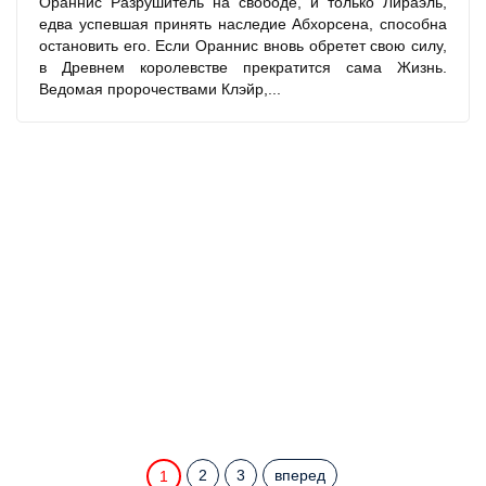
Ораннис Разрушитель на свободе, и только Лираэль,
едва успевшая принять наследие Абхорсена, способна
остановить его. Если Ораннис вновь обретет свою силу,
в Древнем королевстве прекратится сама Жизнь.
Ведомая пророчествами Клэйр,...
2
3
вперед
1