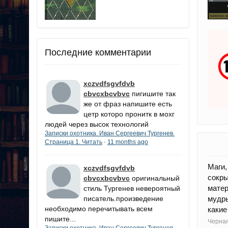
Последние комментарии
xczvdfsgvfdvb
cbvcxbcvbvc
пигишите так
же от фраз напишите есть
цетр которо пронитк в мохг
людей через высок технологий
Записки охотника. Иван Сергеевич Тургенев.
Страница 1. Читать
11 months ago
·
Маги,
xczvdfsgvfdvb
сокр
cbvcxbcvbvc
оригинальный
мате
стиль Тургенев невероятный
писатель.произведение
мудры
необходимо перечитывать всем
какие
пишите...
Черная
Записки охотника. Иван Сергеевич Тургенев.