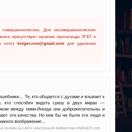
 совершеннолетних. Для несовершеннолетних
книге присутствует наличие пропаганды ЛГБТ и
на почту
kniger.com@gmail.com
для удаления
олшебники… Те, кто общается с духами и взывает к
е, кто способен видеть сразу в двух мирах —
ником между ними.Иногда они доброжелательны и
ают эти качества. Но кем бы ни были эти люди и
доражило воображение…
атно онлайн на сайте электронной библиотеки KNIGGER.com