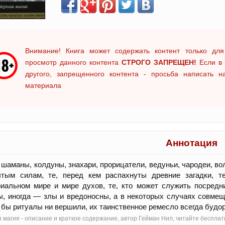
Внимание! Книга может содержать контент только для
просмотр данного контента
СТРОГО ЗАПРЕЩЕН!
Если в 
другого, запрещенного контента - просьба написать 
материала
Аннотация
 шаманы, колдуны, знахари, прорицатели, ведуньи, чародеи, в
ытым силам, те, перед кем распахнуты древние загадки, т
риальном мире и мире духов, те, кто может служить посред
, иногда — злы и вредоносны, а в некоторых случаях совмещ
 бы ритуалы ни вершили, их таинственное ремесло всегда бу
 магия - oписание и краткое содержание, автор Гейман Нил, читайте беспл