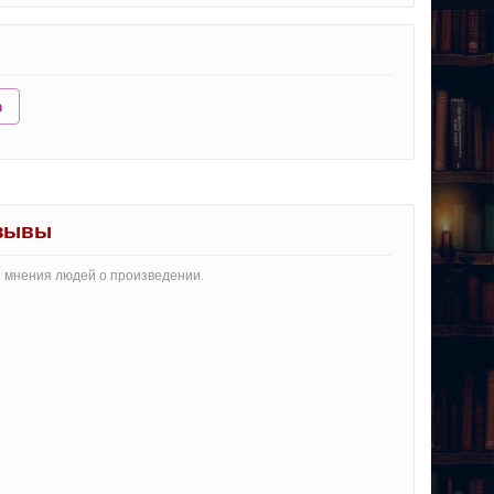
ю
тзывы
и мнения людей о произведении.