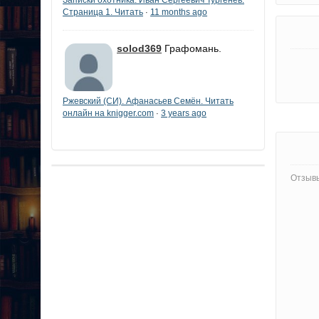
Страница 1. Читать
11 months ago
·
solod369
Графомань.
Ржевский (СИ). Афанасьев Семён. Читать
онлайн на knigger.com
3 years ago
·
Отзывы