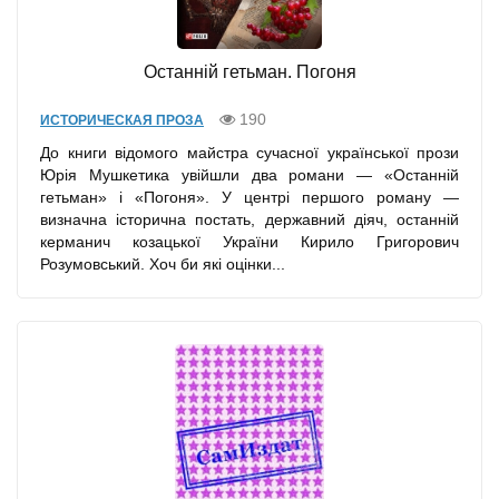
Останнiй гетьман. Погоня
190
ИСТОРИЧЕСКАЯ ПРОЗА
До книги відомого майстра сучасної української прози
Юрія Мушкетика увійшли два романи — «Останній
гетьман» і «Погоня». У центрі першого роману —
визначна історична постать, державний діяч, останній
керманич козацької України Кирило Григорович
Розумовський. Хоч би які оцінки...