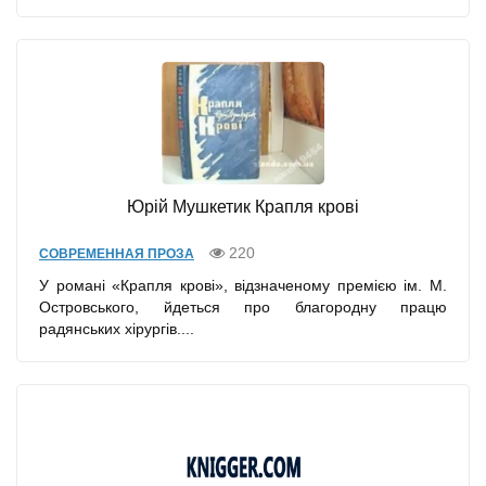
Юрiй Мушкетик Крапля кровi
220
СОВРЕМЕННАЯ ПРОЗА
У романі «Крапля крові», відзначеному премією ім. М.
Островського, йдеться про благородну працю
радянських хірургів....