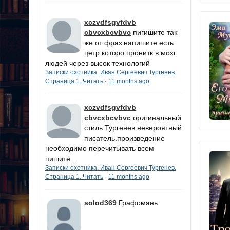
xczvdfsgvfdvb
cbvcxbcvbvc
пигишите так
же от фраз напишите есть
цетр которо пронитк в мохг
людей через высок технологий
Записки охотника. Иван Сергеевич Тургенев.
Страница 1. Читать
11 months ago
·
xczvdfsgvfdvb
cbvcxbcvbvc
оригинальный
стиль Тургенев невероятный
писатель.произведение
необходимо перечитывать всем
пишите...
Записки охотника. Иван Сергеевич Тургенев.
Страница 1. Читать
11 months ago
·
solod369
Графомань.