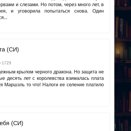
рвами и слезами. Но потом, через много лет, в
ея, и уговорила попытаться снова. Один
я...
та (СИ)
1729
дежным крылом черного дракона. Но защита не
ые десять лет с королевства взималась плата
я Маршэль то что! Налоги ее селение платило
тебя (СИ)