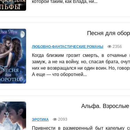
которой таким, как Влада, ни...
Песня для обор
2356
ЛЮБОВНО-ФАНТАСТИЧЕСКИЕ РОМАНЫ
Когда близким грозит смерть, в отчаянье
замуж, а не на войну, но, спасая брата, о
них не возвращался ни один воин. Но, гово
А еще — что оборотней...
Альфа. Взрослые 
2093
ЭРОТИКА
Привнести в размеренный быт капельку с