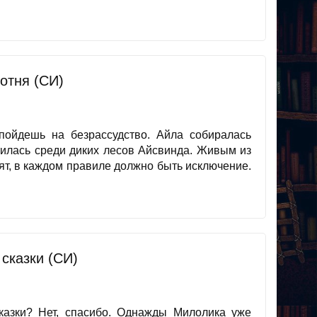
отня (СИ)
 пойдешь на безрассудство. Айла собиралась
чутилась среди диких лесов Айсвинда. Живым из
рят, в каждом правиле должно быть исключение.
сказки (СИ)
казки? Нет, спасибо. Однажды Милолика уже