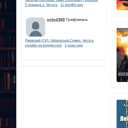
Страница 1. Читать
11 months ago
·
solod369
Графомань.
Ржевский (СИ). Афанасьев Семён. Читать
онлайн на knigger.com
3 years ago
·