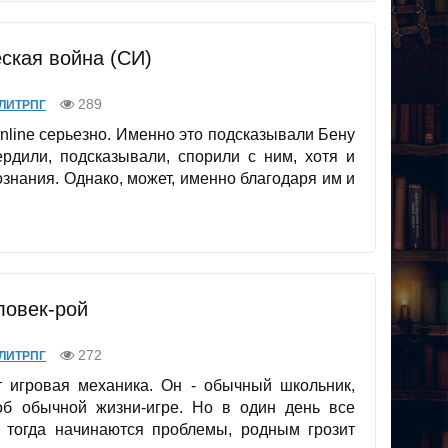
еская война (СИ)
289
ЛИТРПГ
Online серьезно. Именно это подсказывали Бену
ердили, подсказывали, спорили с ним, хотя и
знания. Однако, может, именно благодаря им и
еловек-рой
272
ЛИТРПГ
т игровая механика. Он - обычный школьник,
б обычной жизни-игре. Но в один день все
и тогда начинаются проблемы, родным грозит