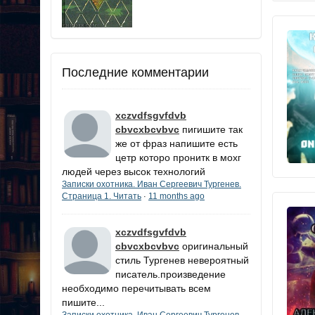
Последние комментарии
xczvdfsgvfdvb
cbvcxbcvbvc
пигишите так
же от фраз напишите есть
цетр которо пронитк в мохг
людей через высок технологий
Записки охотника. Иван Сергеевич Тургенев.
Страница 1. Читать
11 months ago
·
xczvdfsgvfdvb
cbvcxbcvbvc
оригинальный
стиль Тургенев невероятный
писатель.произведение
необходимо перечитывать всем
пишите...
Записки охотника. Иван Сергеевич Тургенев.