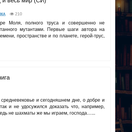
 и весь мир (СИ)
210
ИКА
ире Моля, полного труса и совершенно не
итанного мутантами. Первые шаги автора на
емени, пространстве и по планете, герой-трус,
нига
о средневековье и сегодняшнем дне, о добре и
 так и не удосужился доказать что, например,
Ведь не шахматы же мы играем, господа…...