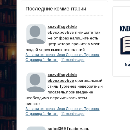
Последние комментарии
xczvdfsgvfdvb
cbvcxbcvbvc
пигишите так
же от фраз напишите есть
цетр которо пронитк в мохг
людей через высок технологий
Записки охотника. Иван Сергеевич Тургенев.
Страница 1. Читать
11 months ago
·
xczvdfsgvfdvb
cbvcxbcvbvc
оригинальный
стиль Тургенев невероятный
писатель.произведение
необходимо перечитывать всем
пишите...
Записки охотника. Иван Сергеевич Тургенев.
Страница 1. Читать
11 months ago
·
solod369
Графомань.