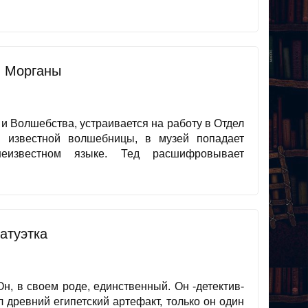
 Морганы
и Волшебства, устраивается на работу в Отдел
 известной волшебницы, в музей попадает
неизвестном языке. Тед расшифровывает
татуэтка
н, в своем роде, единственный. Он -детектив-
л древний египетский артефакт, только он один