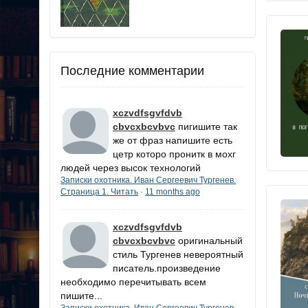
Последние комментарии
xczvdfsgvfdvb
cbvcxbcvbvc
пигишите так
же от фраз напишите есть
цетр которо пронитк в мохг
людей через высок технологий
Записки охотника. Иван Сергеевич Тургенев.
Страница 1. Читать
11 months ago
·
xczvdfsgvfdvb
cbvcxbcvbvc
оригинальный
стиль Тургенев невероятный
писатель.произведение
необходимо перечитывать всем
пишите...
Записки охотника. Иван Сергеевич Тургенев.