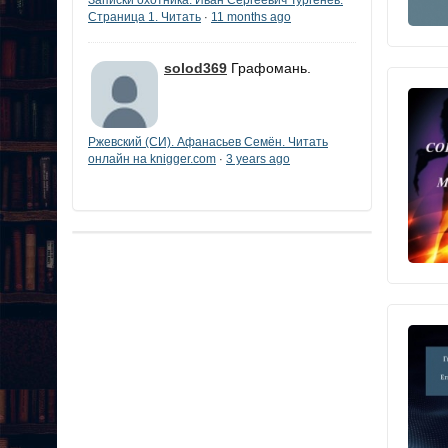
Страница 1. Читать
11 months ago
·
solod369
Графомань.
Ржевский (СИ). Афанасьев Семён. Читать
онлайн на knigger.com
3 years ago
·