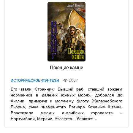
Поющие камни
1087
ИСТОРИЧЕСКОЕ ФЭНТЕЗИ
Его звали Странник. Бывший раб, ставший вождем
норманнов в далеких южных морях, добрался до
Англии, примкнув к могучему флоту Железнобокого
Бьорна, сына знаменитого Рагнара Кожаные Штаны.
Властители мелких английских королевств –
Нортумбрии, Мерсии, Уэссекса – борются...