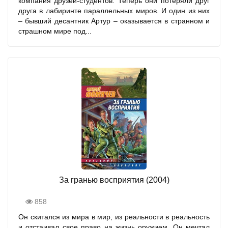
компания друзей-студентов. Теперь они потеряли друг
друга в лабиринте параллельных миров. И один из них
– бывший десантник Артур – оказывается в странном и
страшном мире под...
За гранью восприятия (2004)
858
Он скитался из мира в мир, из реальности в реальность
и отстаивал свое право на жизнь оружием. Он мечтал