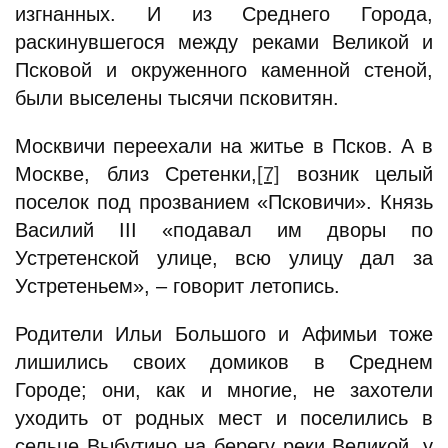
изгнанных. И из Среднего Города,
раскинувшегося между реками Великой и
Псковой и окруженного каменной стеной,
были выселены тысячи псковитян.
Москвичи переехали на житье в Псков. А в
Москве, близ Сретенки,
[7]
возник целый
поселок под прозванием «Псковичи». Князь
Василий III «подавал им дворы по
Устретенской улице, всю улицу дал за
Устретеньем», – говорит летопись.
Родители Ильи Большого и Афимьи тоже
лишились своих домиков в Среднем
Городе; они, как и многие, не захотели
уходить от родных мест и поселились в
сельце Выбутино на берегу реки Великой, у