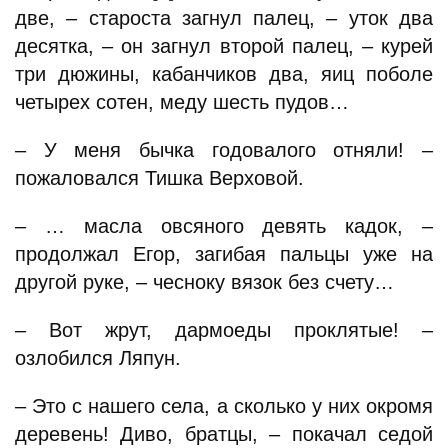
две, – староста загнул палец, – уток два
десятка, – он загнул второй палец, – курей
три дюжины, кабанчиков два, яиц поболе
четырех сотен, меду шесть пудов…
– У меня бычка годовалого отняли! –
пожаловался Тишка Верховой.
– … масла овсяного девять кадок, –
продолжал Егор, загибая пальцы уже на
другой руке, – чесноку вязок без счету…
– Вот жрут, дармоеды проклятые! –
озлобился Ляпун.
– Это с нашего села, а сколько у них окромя
деревень! Диво, братцы, – покачал седой