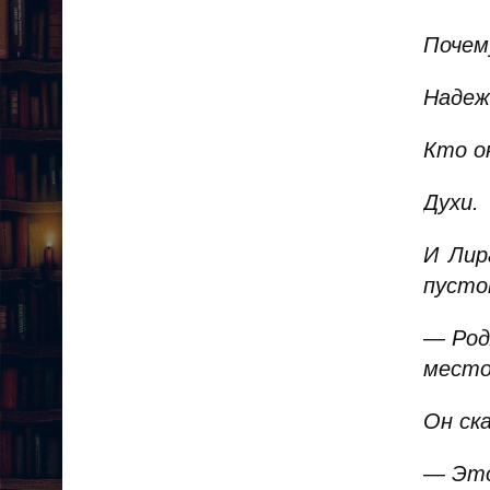
Почем
Надеж
Кто о
Духи.
И Лир
пусто
— Род
мест
Он ска
— Это