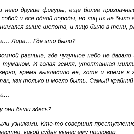
и него другие фигуры, еще более призрачные
собой и все одной породы, но лиц их не было 
днимался выше шепота, и лицо было в тени, 
а… Лира… Где это было?
ромной равнине, где чугунное небо не давало
 туманом. И голая земля, утоптанная милли
 верно, время выгладило ее, хотя и время в
так, как только и могло быть. Самый крайний 
ра…
у они были здесь?
ыли узниками. Кто-то совершил преступление,
вестно, какой судья вынес ему приговор.