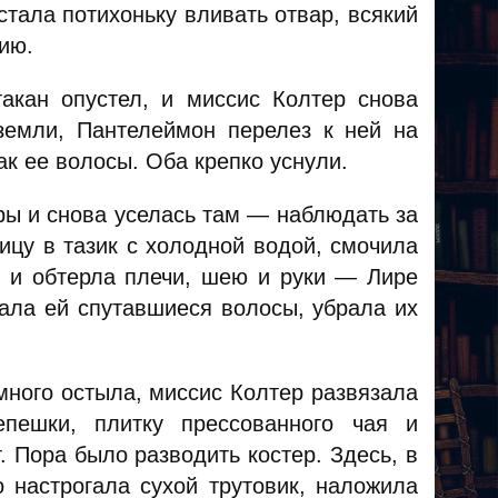
стала потихоньку вливать отвар, всякий
ию.
такан опустел, и миссис Колтер снова
земли, Пантелеймон перелез к ней на
ак ее волосы. Оба крепко уснули.
ры и снова уселась там — наблюдать за
ицу в тазик с холодной водой, смочила
к и обтерла плечи, шею и руки — Лире
сала ей спутавшиеся волосы, убрала их
ного остыла, миссис Колтер развязала
епешки, плитку прессованного чая и
. Пора было разводить костер. Здесь, в
 настрогала сухой трутовик, наложила