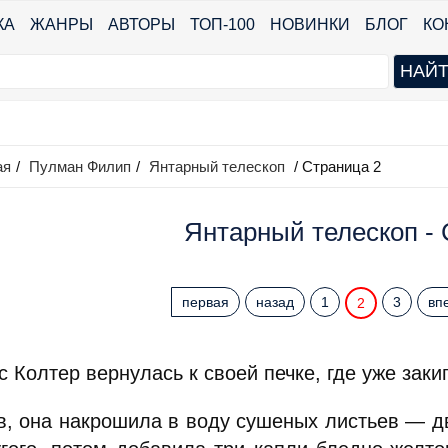
КА
ЖАНРЫ
АВТОРЫ
ТОП-100
НОВИНКИ
БЛОГ
КО
ая
/
Пулман Филип
/
Янтарный телескоп
/ Страница 2
Янтарный телескоп - 
первая
назад
1
3
вп
2
 Колтер вернулась к своей печке, где уже заки
в, она накрошила в воду сушеных листьев — д