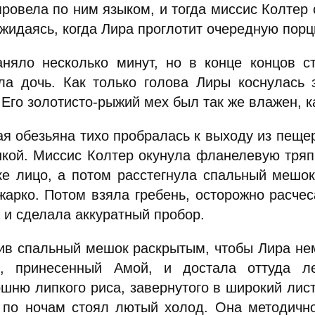
ровела по ним языком, и тогда миссис Колтер 
ожидаясь, когда Лира проглотит очередную порц
аняло несколько минут, но в конце концов с
ла дочь. Как только голова Лиры коснулась 
 Его золотисто-рыжий мех был так же влажен, к
ая обезьяна тихо пробралась к выходу из пеще
нкой. Миссис Колтер окунула фланелевую тряп
ке лицо, а потом расстегнула спальный мешо
жарко. Потом взяла гребень, осторожно расче
 и сделала аккуратный пробор.
ив спальный мешок раскрытым, чтобы Лира нем
к, принесенный Амой, и достала оттуда л
шню липкого риса, завернутого в широкий лист
, по ночам стоял лютый холод. Она методично