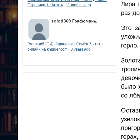
Лира п
Страница 1. Читать
11 months ago
·
раз д
solod369
Графомань.
Это з
уложи
горло.
Ржевский (СИ). Афанасьев Семён. Читать
онлайн на knigger.com
3 years ago
·
Золот
тропи
девоч
было 
со лба
Остав
узело
пригор
горах