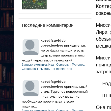
Колте
совсе
Мисси
Последние комментарии
Лира 
обезь
xczvdfsgvfdvb
мешка
cbvcxbcvbvc
пигишите так
же от фраз напишите есть
цетр которо пронитк в мохг
Мисси
людей через высок технологий
припо
Записки охотника. Иван Сергеевич Тургенев.
Страница 1. Читать
11 months ago
·
затреп
xczvdfsgvfdvb
— Род
cbvcxbcvbvc
оригинальный
стиль Тургенев невероятный
— Ш-ш
писатель.произведение
необходимо перечитывать всем
пишите...
Она п
Записки охотника. Иван Сергеевич Тургенев.