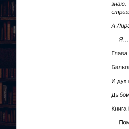
знаю,
страш
А Лира
— Я…
Глава
Бальт
И дух
Дыбом
Книга 
— Пом