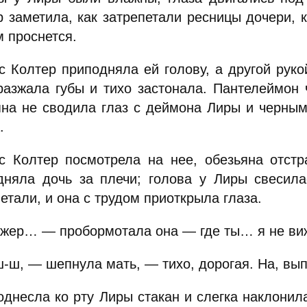
р заметила, как затрепетали ресницы дочери, 
м проснется.
с Колтер приподняла ей голову, а другой рук
разжала губы и тихо застонала. Пантелеймон 
яна не сводила глаз с деймона Лиры и черным
.
с Колтер посмотрела на нее, обезьяна отст
дняла дочь за плечи; голова у Лиры свесила
етали, и она с трудом приоткрыла глаза.
жер… — пробормотала она — где ты… я не в
-ш, — шепнула мать, — тихо, дорогая. На, вып
однесла ко рту Лиры стакан и слегка наклонила