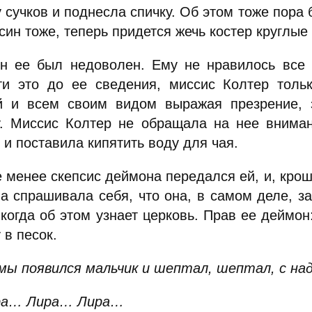
 сучков и поднесла спичку. Об этом тоже пора 
син тоже, теперь придется жечь костер круглые 
н ее был недоволен. Ему не нравилось все е
ти это до ее сведения, миссис Колтер толь
й и всем своим видом выражая презрение, 
. Миссис Колтер не обращала на нее вниман
 и поставила кипятить воду для чая.
е менее скепсис деймона передался ей, и, крош
ва спрашивала себя, что она, в самом деле, за
 когда об этом узнает церковь. Прав ее деймон
 в песок.
мы появился мальчик и шептал, шептал, с на
ра… Лира… Лира…