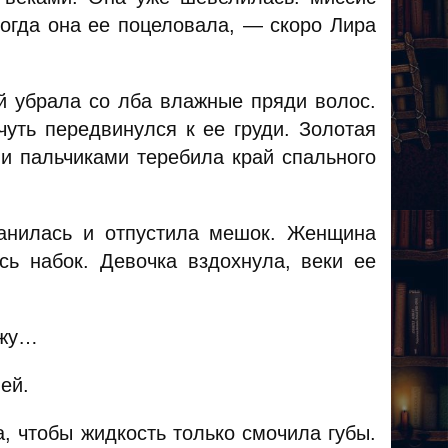
когда она ее поцеловала, — скоро Лира
ой убрала со лба влажные пряди волос.
чуть передвинулся к ее груди. Золотая
и пальчиками теребила край спального
ранилась и отпустила мешок. Женщина
сь набок. Девочка вздохнула, веки ее
ижу…
ей.
, чтобы жидкость только смочила губы.