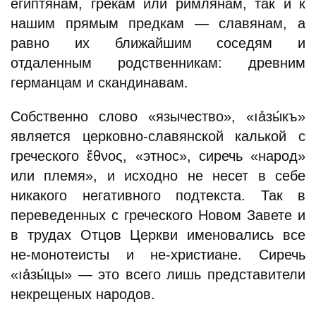
египтянам, грекам или римлянам, так и к
нашим прямым предкам — славянам, а
равно их ближайшим соседям и
отдаленным родственникам: древним
германцам и скандинавам.
Собственно слово «язычество», «ıảзы́къ»
является церковно-славянской калькой с
греческого ἔθνος, «этнос», сиречь «народ»
или племя», и исходно не несет в себе
никакого негативного подтекста. Так в
переведенных с греческого Новом Завете и
в трудах Отцов Церкви именовались все
не-монотеисты и не-христиане. Сиречь
«ıảзы́цы» — это всего лишь представители
некрещеных народов.