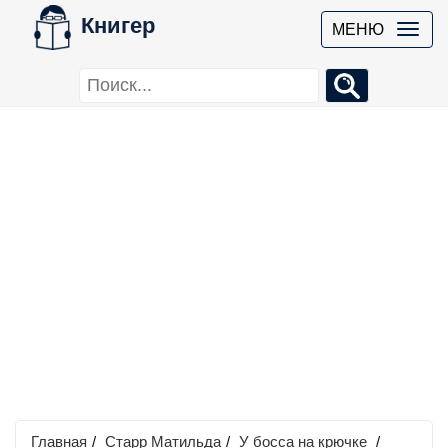
Книгер
МЕНЮ
Главная
/
Старр Матильда
/
У босса на крючке
/