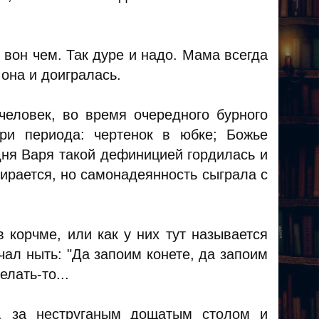
 вон чем. Так дуре и надо. Мама всегда
 она и доигралась.
человек, во время очередного бурного
ри периода: чертенок в юбке; Божье
дня Варя такой дефиницией гордилась и
бирается, но самонадеянность сыграла с
 корчме, или как у них тут называется
чал ныть: "Да запоим конете, да запоим
елать-то...
я, за неструганым дощатым столом и