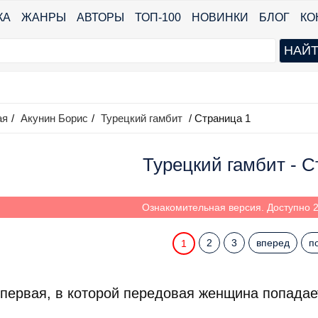
КА
ЖАНРЫ
АВТОРЫ
ТОП-100
НОВИНКИ
БЛОГ
КО
ая
/
Акунин Борис
/
Турецкий гамбит
/ Страница 1
Турецкий гамбит - С
Ознакомительная версия. Доступно 2
2
3
вперед
п
1
 первая, в которой передовая женщина попада