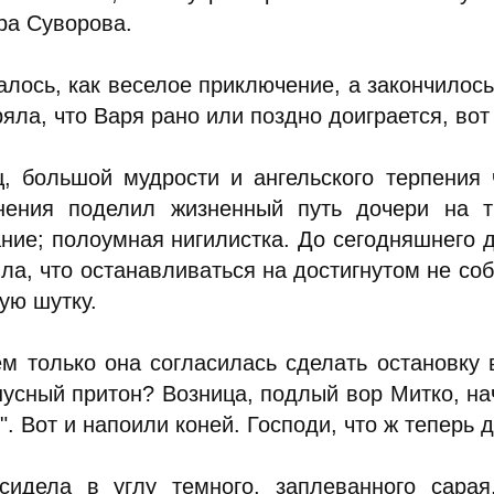
ра Суворова.
лось, как веселое приключение, а закончилось
яла, что Варя рано или поздно доиграется, вот
ц, большой мудрости и ангельского терпения 
нения поделил жизненный путь дочери на т
ание; полоумная нигилистка. До сегодняшнего 
ла, что останавливаться на достигнутом не со
ую шутку.
ем только она согласилась сделать остановку в
нусный притон? Возница, подлый вор Митко, на
". Вот и напоили коней. Господи, что ж теперь д
сидела в углу темного, заплеванного сара