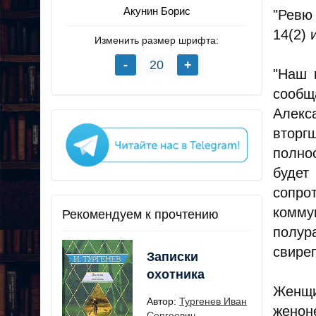
Акунин Борис
"Ревю 
14(2) 
Изменить размер шрифта:
"Наш 
сообщ
Алекс
вторг
полно
будет
сопро
комму
Рекомендуем к прочтению
полу
свире
Записки
охотника
Женщи
Автор:
Тургенев Иван
женон
Сергеевич