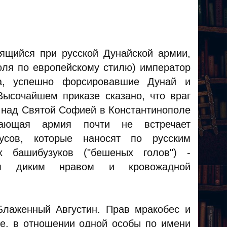
ящийся при русской Дунайской армии,
юля по европейскому стилю) император
ка, успешно форсировавшие Дунай и
Высочайшем приказе сказано, что враг
и над Святой Софией в Константинополе
упающая армия почти не встречает
усов, которые наносят по русским
 башибузуков ("бешеных голов") -
воим диким нравом и кровожадной
Блаженный Августин. Прав мракобес и
ае, в отношении одной особы по имени