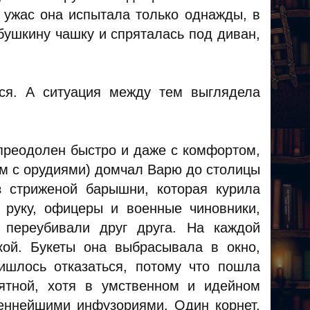
 ужас она испытала только однажды, в
бушкину чашку и спряталась под диван,
ся. А ситуация между тем выглядела
 преодолен быстро и даже с комфортом,
рм с орудиями) домчал Варю до столицы
з стриженой барышни, которая курила
 руку, офицеры и военные чиновники,
 переубивали друг друга. На каждой
кой. Букеты она выбрасывала в окно,
ишлось отказаться, потому что пошла
ятной, хотя в умственном и идейном
еннейшими инфузориями. Один корнет,