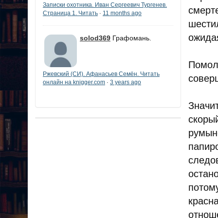
Записки охотника. Иван Сергеевич Тургенев.
смерт
Страница 1. Читать
11 months ago
·
шести
ожида
solod369
Графомань.
Помол
Ржевский (СИ). Афанасьев Семён. Читать
совер
онлайн на knigger.com
3 years ago
·
Значи
скоры
румын
папир
следо
остан
потом
красн
отнош