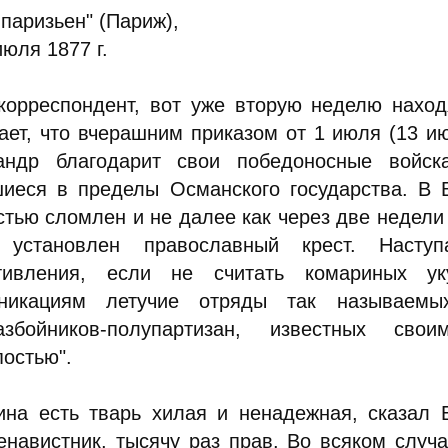
паризьен" (Париж),
июля 1877 г.
корреспондент, вот уже вторую неделю наход
ает, что вчерашним приказом от 1 июля (13 и
андр благодарит свои победоносные войс
шиеся в пределы Османского государства. В 
стью сломлен и не далее как через две недел
 установлен православный крест. Наст
тивления, если не считать комариных ук
никациям летучие отряды так называемых
разбойников-полупартизан, известных с
постью".
на есть тварь хилая и ненадежная, сказал 
енавистник, тысячу раз прав. Во всяком случ