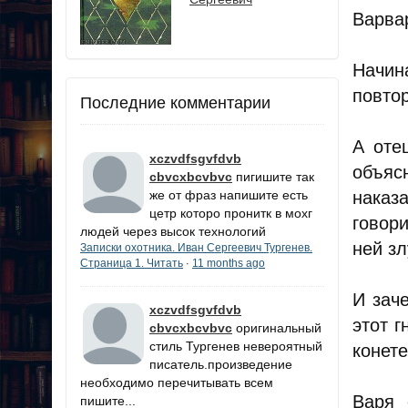
Варва
Начина
повтор
Последние комментарии
А оте
xczvdfsgvfdvb
объяс
cbvcxbcvbvc
пигишите так
же от фраз напишите есть
наказ
цетр которо пронитк в мохг
говори
людей через высок технологий
ней зл
Записки охотника. Иван Сергеевич Тургенев.
Страница 1. Читать
11 months ago
·
И зач
xczvdfsgvfdvb
этот г
cbvcxbcvbvc
оригинальный
стиль Тургенев невероятный
конете
писатель.произведение
необходимо перечитывать всем
Варя 
пишите...