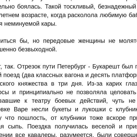
ельно боялась. Такой тоскливый, безнадежный
летнем возрасте, когда расколола любимую ба
я неминуемой кары.
иться бы, но передовые женщины не молят
шенно безвыходной.
т, так. Отрезок пути Петербург - Букарешт был
й поезд (два классных вагона и десять платфо
ского княжества в три дня. Из-за карих гла
осы и принципиально не позволяла целовать
вавшие к театру боевых действий, чуть не
овке Варе несли букеты и лукошки с клубни
у что пошлость, от клубники тоже вскоре пр
ая сыпь. Поездка получилась веселой и при
ении все кавалеры, разумеется, были соверш