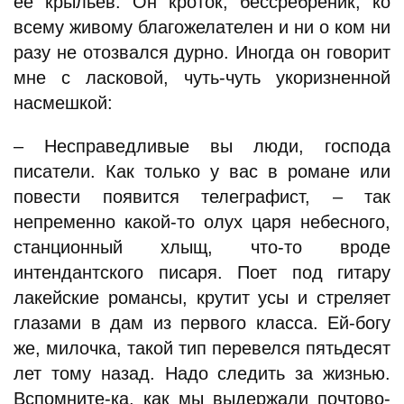
ее крыльев. Он кроток, бессребреник, ко
всему живому благожелателен и ни о ком ни
разу не отозвался дурно. Иногда он говорит
мне с ласковой, чуть-чуть укоризненной
насмешкой:
– Несправедливые вы люди, господа
писатели. Как только у вас в романе или
повести появится телеграфист, – так
непременно какой-то олух царя небесного,
станционный хлыщ, что-то вроде
интендантского писаря. Поет под гитару
лакейские романсы, крутит усы и стреляет
глазами в дам из первого класса. Ей-богу
же, милочка, такой тип перевелся пятьдесят
лет тому назад. Надо следить за жизнью.
Вспомните-ка, как мы выдержали почтово-