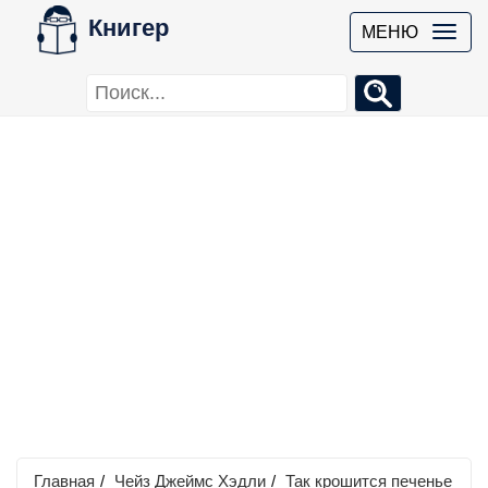
Книгер
МЕНЮ
Главная
/
Чейз Джеймс Хэдли
/
Так крошится печенье