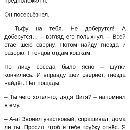
предположил я.
Он посерьёзнел.
– Тьфу на тебя. Не доберутся! А
доберутся… – взгляд его полыхнул. – Всей
стае шею сверну. Потом найду гнёзда и
разорю. Птенцов отдам кошкам.
По лицу соседа было ясно – шутки
кончились. И вправду шеи свернёт, гнёзда
найдёт. Нет пощады.
– Ты чего хотел-то, дядя Витя? – напомнил
я ему.
– А-а! Звонил участковый, спрашивал, дома
ли ты. Просил, чтоб я тебе трубку отнёс. Я