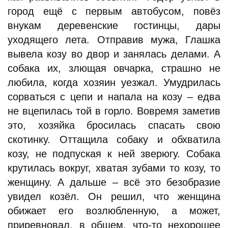
город ещё с первым автобусом, повёз
внукам деревенские гостинцы, дары
уходящего лета. Отправив мужа, Глашка
вывела козу во двор и занялась делами. А
собака их, злющая овчарка, страшно не
любила, когда хозяин уезжал. Умудрилась
сорваться с цепи и напала на козу – едва
не вцепилась той в горло. Вовремя заметив
это, хозяйка бросилась спасать свою
скотинку. Оттащила собаку и обхватила
козу, не подпуская к ней зверюгу. Собака
крутилась вокруг, хватая зубами то козу, то
женщину. А дальше – всё это безобразие
увидел козёл. Он решил, что женщина
обижает его возлюбленную, а может,
приревновал, в общем, что-то нехорошее