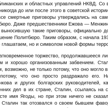
бликанских и областных управлений НКВД. Со 
никогда до или после этого в советской истори
все смертные приговоры утверждались на сам
бюро. Даже предшественники Ежова — Менжинс
 выносившую такие приговоры, официально д
шение Политбюро. Таким образом, с начала 193
о глашатаем, но и символом новой формы терр
ратковременное торжество, продолжавшееся ли
м и хорошо организованным забвением. Стал
м, возможно, не только потому, что оно могло
потому, что оно просто раздражало его. Н
нкова и других болгарских руководителей, к
енних дел в их стране, Сталин, ссылаясь на 
ксте имя Ягоды, но при этом ничего не сказа
 Сталин так отозвался о своем бывшем фаво