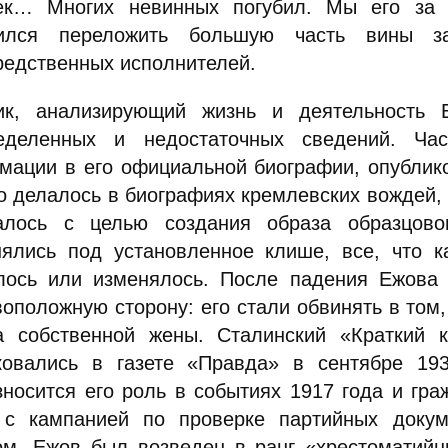
ек… Многих невинных погубил. Мы его за 
мился переложить большую часть вины з
редственных исполнителей.
ик, анализирующий жизнь и деятельность 
еделенных и недостаточных сведений. Час
мации в его официальной биографии, опубликов
о делалось в биографиях кремлевских вождей,
алось с целью создания образа образцово
нялись под установленное клише, все, что 
лось или изменялось. После падения Ежова 
оположную сторону: его стали обвинять в том,
а собственной жены. Сталинский «Краткий к
ковались в газете «Правда» в сентябре 1
зносится его роль в событиях 1917 года и гра
 с кампанией по проверке партийных докум
ом, Ежов был возведен в ранг «хрестоматийн