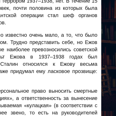
террором 1937–1938, нет. В течение 15
век, почти половина из которых была
антской операции стал шеф органов
ов.
о известно очень мало, а то, что было
ом. Трудно представить себе, но Ежов
е наиболее превозносились советской
ульт Ежова в 1937–1938 годах был
Сталин относился к Ежову весьма
даже придумал ему ласковое прозвище:
ерсональное право выносить смертные
иях», а ответственность за вынесение
зываемая «кулацкая» (в соответствии с
нее звено, то есть на руководителей