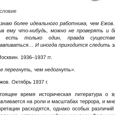
словие
 знаю более идеального работника, чем Ежов.
ив ему что-нибудь, можно не проверять и 
а есть только один, правда существ
авливаться… И иногда приходится следить з
осквин. 1936–1937 гг.
е перегнуть, чем недогнуть»
.
жов. Октябрь 1937 г.
тоящее время историческая литература о 
авливается на роли и масштабах террора, и мне
претации расходятся, однако особых различи