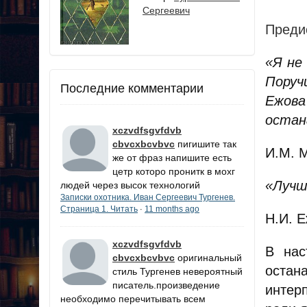
Сергеевич
Преди
«Я не
Поруч
Последние комментарии
Ежов
остан
xczvdfsgvfdvb
cbvcxbcvbvc
пигишите так
И.М. М
же от фраз напишите есть
цетр которо пронитк в мохг
«Лучш
людей через высок технологий
Записки охотника. Иван Сергеевич Тургенев.
Страница 1. Читать
11 months ago
·
Н.И. Е
xczvdfsgvfdvb
В нас
cbvcxbcvbvc
оригинальный
остан
стиль Тургенев невероятный
писатель.произведение
интер
необходимо перечитывать всем