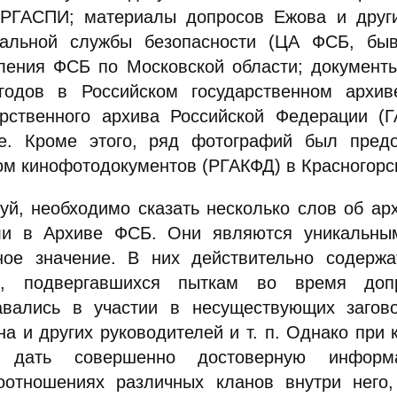
РГАСПИ; материалы допросов Ежова и други
альной службы безопасности (ЦА ФСБ, быв
ления ФСБ по Московской области; документы
годов в Российском государственном архи
арственного архива Российской Федерации (
е. Кроме этого, ряд фотографий был предо
ом кинофотодокументов (РГАКФД) в Красногорс
уй, необходимо сказать несколько слов об ар
ли в Архиве ФСБ. Они являются уникальны
ное значение. В них действительно содержа
, подвергавшихся пыткам во время доп
авались в участии в несуществующих загово
на и других руководителей и т. п. Однако при 
т дать совершенно достоверную инфо
оотношениях различных кланов внутри него