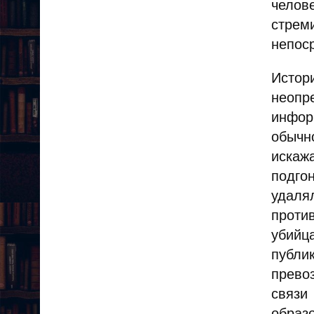
челов
стре
непос
Истор
неопр
инфор
обычн
искаж
подго
удаля
против
убийц
публи
прево
связи
образ