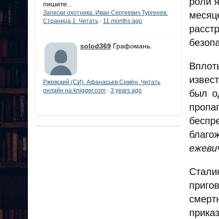
роли 
пишите...
Записки охотника. Иван Сергеевич Тургенев.
месяц
Страница 1. Читать
11 months ago
·
расст
безоп
solod369
Графомань.
Вплот
извес
Ржевский (СИ). Афанасьев Семён. Читать
онлайн на knigger.com
3 years ago
·
был о
пропа
бесп
благо
ежеви
Стали
приго
смерт
прик