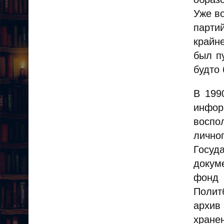
Уже в
парти
крайн
был п
будто
В 199
инфор
воспо
личн
Госуд
докум
фонд 
Полит
архив
хране