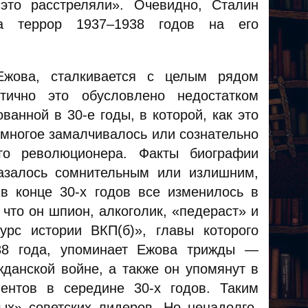
это расстреляли»
. Очевидно, Сталин
а террор 1937–1938 годов на его
Ежова, сталкивается с целым рядом
тично это обусловлено недостатком
анной в 30-е годы, в которой, как это
 многое замалчивалось или сознательно
го революционера. Факты биографии
казалось сомнительным или излишним,
в конце 30-х годов все изменилось в
 что он шпион, алкоголик, «педераст» и
урс истории ВКП(б)», главы которого
938 года, упоминает Ежова трижды —
жданской войне, а также он упомянут в
ентов в середине 30-х годов
. Таким
ых» советских лидеров. Но ненадолго.