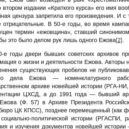
о втором издании «Краткого курса» его имя во
йная цензура запретила его произведения
. И с
е отрицательные. В 50-е годы, во время камп
ущен термин «ежовщина», ставший синонимом 
 бы это было делом рук лишь одного Ежова
[2]
.
0-е годы двери бывших советских архивов пр
мация о жизни и деятельности Ежова. Авторы 
лнения существующих пробелов не публиковав
ого дела Ежова — номенклатурного раб
арственном архиве новейшей истории (РГА-НИ
ентации ЦХСД, а до 1991 года — бывший ар
Ежова (Ф. 57) в Архиве Президента Российс
бюро ЦК КПСС), позднее перемещенный (как фо
 социально-политической истории (РГАСПИ, р
ния и изучения документов новейшей истории