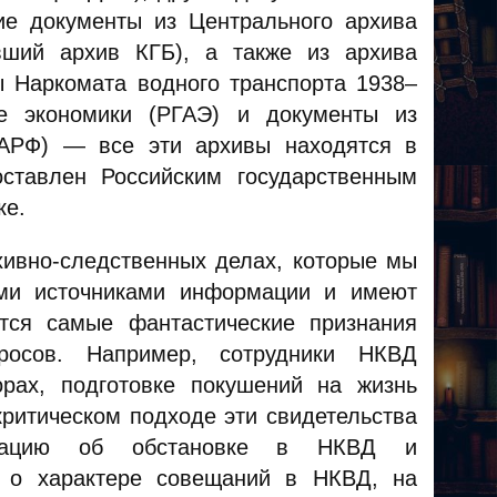
е документы из Центрального архива
ший архив КГБ), а также из архива
 Наркомата водного транспорта 1938–
ве экономики (РГАЭ) и документы из
ГАРФ) — все эти архивы находятся в
ставлен Российским государственным
ке.
хивно-следственных делах, которые мы
ми источниками информации и имеют
тся самые фантастические признания
росов. Например, сотрудники НКВД
рах, подготовке покушений на жизнь
критическом подходе эти свидетельства
рмацию об обстановке в НКВД и
, о характере совещаний в НКВД, на