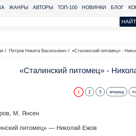
КА
ЖАНРЫ
АВТОРЫ
ТОП-100
НОВИНКИ
БЛОГ
КО
ая
/
Петров Никита Васильевич
/
«Сталинский питомец» - Нико
«Сталинский питомец» - Никола
2
3
вперед
п
1
ров, М. Янсен
инский питомец» — Николай Ежов