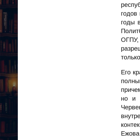
респу
годов 
годы 
Полит
ОГПУ,
разре
тольк
Его к
полны
приче
но и 
Черве
внутр
конте
Ежова