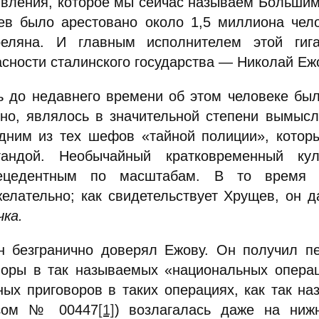
явления, которое мы сейчас называем Большим 
ев было арестовано около 1,5 миллиона чело
реляна. И главным исполнителем этой гиг
асности сталинского государства — Николай Еж
ь до недавнего времени об этом человеке был
тно, являлось в значительной степени вымысл
дним из тех шефов «тайной полиции», которы
гандой. Необычайный кратковременный к
рецедентным по масштабам. В то время 
желательно; как свидетельствует Хрущев, он 
чка
.
н безгранично доверял Ежову. Он получил п
воры в так называемых «национальных операц
ных приговоров в таких операциях, как так на
азом № 00447
[1]
) возлагалась даже на ниж