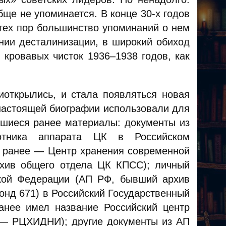
обще не упоминается
. В конце 30-х годов
 тех пор большинство упоминаний о нем
ании десталинизации, в широкий обиход
кровавых чисток 1936–1938 годов, как
иоткрылись, и стала появляться новая
настоящей биографии использовали для
шиеся ранее материалы: документы из
отника аппарата ЦК в Российском
, ранее — Центр хранения современной
хив общего отдела ЦК КПСС); личный
кой Федерации (АП РФ, бывший архив
нд 671) в Российский Государственный
анее имел название Российский центр
 — РЦХИДНИ); другие документы из АП