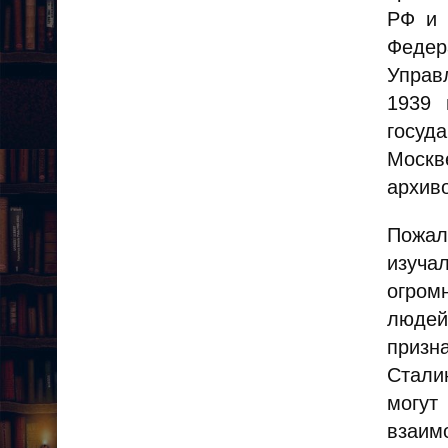
РФ и 
Федер
Управ
1939 
госуд
Москв
архив
Пожал
изуча
огром
людей
призн
Стали
могу
взаим