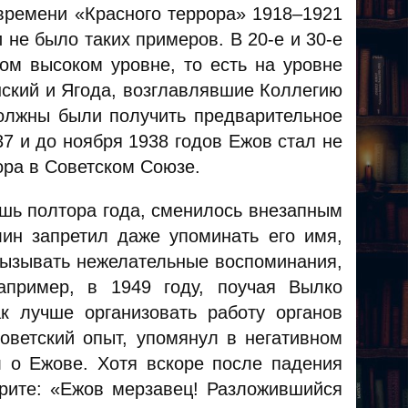
времени «Красного террора» 1918–1921
и не было таких примеров. В 20-е и 30-е
ом высоком уровне, то есть на уровне
кий и Ягода, возглавлявшие Коллегию
олжны были получить предварительное
7 и до ноября 1938 годов Ежов стал не
ора в Советском Союзе.
шь полтора года, сменилось внезапным
ин запретил даже упоминать его имя,
 вызывать нежелательные воспоминания,
апример, в 1949 году, поучая Вылко
ак лучше организовать работу органов
советский опыт, упомянул в негативном
л о Ежове
. Хотя вскоре после падения
рите: «Ежов мерзавец! Разложившийся