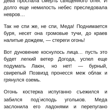
дева проспала смерть священного огня. И
долго еще немилость небес преследовала
невров…
Так не спи же, не спи, Меда! Поднимается
буря, несет она громовые тучи, до краев
налитые дождем, — стереги огонь!
Вот дуновение коснулось лица… пусть это
будет легкий ветер Догода, успел еще
подумать Лаюн, но нет! — бурный,
свирепый Позвизд пронесся меж облак и
грянулся оземь.
Огонь костерка испуганно съежился и
:
забился под
исподь угольков. Меда
заслонила его ладонями и перепугано