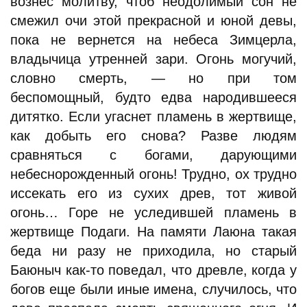
вознес молитву, чтоб неодолимый сон не
смежил очи этой прекрасной и юной девы,
пока не вернется на небеса Зимцерла,
владычица утренней зари. Огонь могучий,
словно смерть, — но при том
беспомощный, будто едва народившееся
дитятко. Если угаснет пламень в жертвище,
как добыть его снова? Разве людям
сравняться с богами, дарующими
небеснорожденный огонь! Трудно, ох трудно
иссекать его из сухих древ, тот живой
огонь… Горе не уследившей пламень в
жертвище Подаги. На памяти Лаюна такая
беда ни разу не приходила, но старый
Баюныч как-то поведал, что древле, когда у
богов еще были иные имена, случилось, что