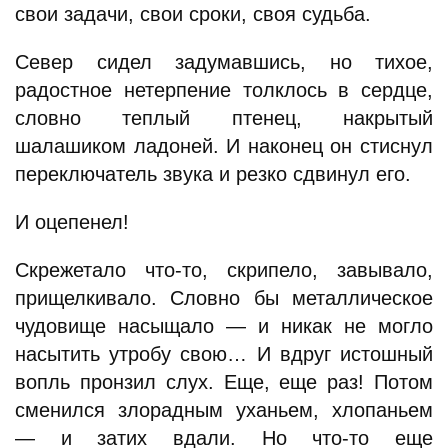
свои задачи, свои сроки, своя судьба.
Север сидел задумавшись, но тихое,
радостное нетерпение толклось в сердце,
словно теплый птенец, накрытый
шалашиком ладоней. И наконец он стиснул
переключатель звука и резко сдвинул его.
И оцепенел!
Скрежетало что-то, скрипело, завывало,
прищелкивало. Словно бы металлическое
чудовище насыщало — и никак не могло
насытить утробу свою… И вдруг истошный
вопль пронзил слух. Еще, еще раз! Потом
сменился злорадным уханьем, хлопаньем
— и затих вдали. Но что-то еще