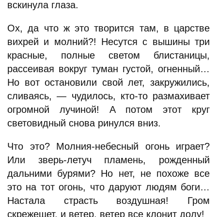
вскинула глаза.
Ох, да что ж это творится там, в царстве
вихрей и молний?! Несутся с вышины три
красные, полные светом блистаницы,
рассеивая вокруг туман густой, огненный…
Но вот остановили свой лет, закружились,
сливаясь, — чудилось, кто-то размахивает
огромной лучиной! А потом этот круг
световидный снова ринулся вниз.
Что это? Молния-небесный огонь играет?
Или зверь-летуч пламень, рожденный
дальними бурями? Но нет, не похоже все
это на тот огонь, что даруют людям боги…
Настала страсть воздушная! Гром
скрежещет, и ветер, ветер все клонит долу!