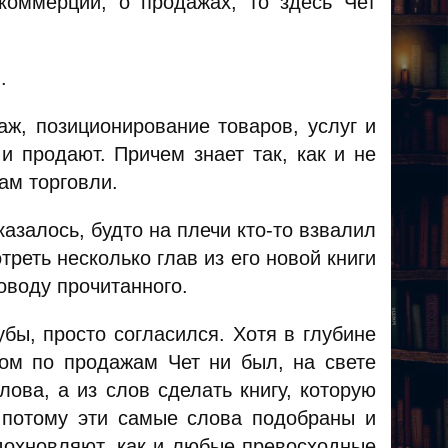
коммерции, о продажах, то здесь Чет
.
аж, позиционирование товаров, услуг и
и продают. Причем знает так, как и не
ам торговли.
казалось, будто на плечи кто-то взвалил
реть несколько глав из его новой книги
оводу прочитанного.
убы, просто согласился. Хотя в глубине
ом по продажам Чет ни был, на свете
лова, а из слов сделать книгу, которую
, потому эти самые слова подобраны и
дохновляют, как и любые превосходные