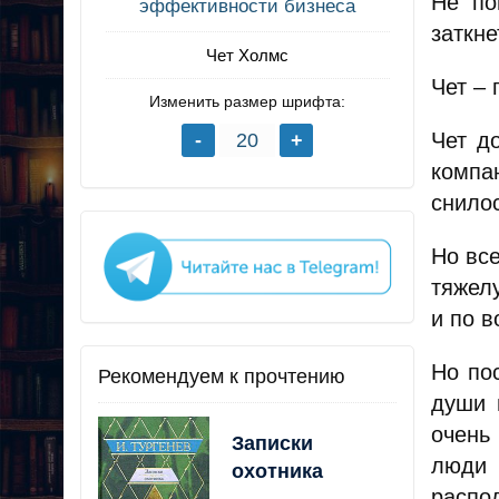
Не по
эффективности бизнеса
заткне
Чет Холмс
Чет – 
Изменить размер шрифта:
Чет д
компа
снило
Но все
тяжелу
и по в
Но пос
Рекомендуем к прочтению
души 
очень 
Записки
люди 
охотника
распо