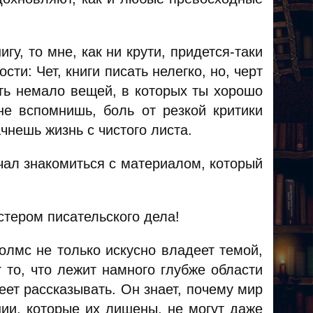
игу, то мне, как ни крути, придется-таки
сти: Чет, книги писать нелегко, но, черт
сть немало вещей, в которых ты хорошо
не вспомнишь, боль от резкой критики
чнешь жизнь с чистого листа.
ачал знакомиться с материалом, который
стером писательского дела!
Холмс не только искусно владеет темой,
т то, что лежит намного глубже области
еет рассказывать. Он знает, почему мир
нии, которые их лишены, не могут даже