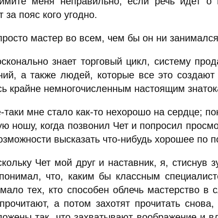
ймите меня неправильно; если речь идет о 
т за пояс кого угодно.
просто мастер во всем, чем бы он ни занимался
осконально знает торговый цикл, систему прод
ний, а также людей, которые все это создают 
сь крайне немногочисленным настоящим знаток
-таки мне стало как-то нехорошо на сердце; по
ю ношу, когда позвонил Чет и попросил просмот
озможности высказать что-нибудь хорошее по п
кольку Чет мой друг и наставник, я, стиснув з
понимал, что, каким бы классным специалист
мало тех, кто способен облечь мастерство в с
прочитают, а потом захотят прочитать снова
ложены так, что захватывают воображение и в