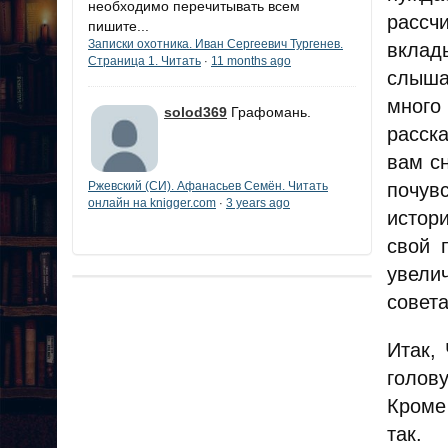
необходимо перечитывать всем
рассч
пишите...
Записки охотника. Иван Сергеевич Тургенев.
вклад
Страница 1. Читать
11 months ago
·
слыша
много
solod369
Графомань.
расск
вам сн
почув
Ржевский (СИ). Афанасьев Семён. Читать
онлайн на knigger.com
3 years ago
·
истор
свой 
увели
совет
Итак,
голову
Кроме
так.