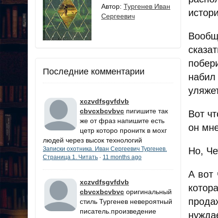
Автор:
Тургенев Иван
истори
Сергеевич
Вообще
сказат
побер
Последние комментарии
набил
уляжет
xczvdfsgvfdvb
cbvcxbcvbvc
пигишите так
Вот чт
же от фраз напишите есть
он мн
цетр которо пронитк в мохг
людей через высок технологий
Но, Че
Записки охотника. Иван Сергеевич Тургенев.
Страница 1. Читать
11 months ago
·
А вот 
xczvdfsgvfdvb
котора
cbvcxbcvbvc
оригинальный
продаж
стиль Тургенев невероятный
писатель.произведение
нужда