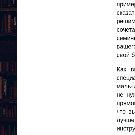
приме
сказат
решим
сочет
семин
вашег
свой б
Как в
специ
мальч
не ну
прямо
что в
лучше
инстр