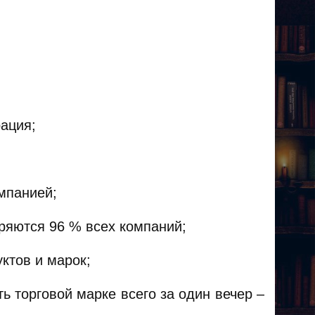
рация;
;
мпанией;
оряются 96 % всех компаний;
ктов и марок;
ь торговой марке всего за один вечер –