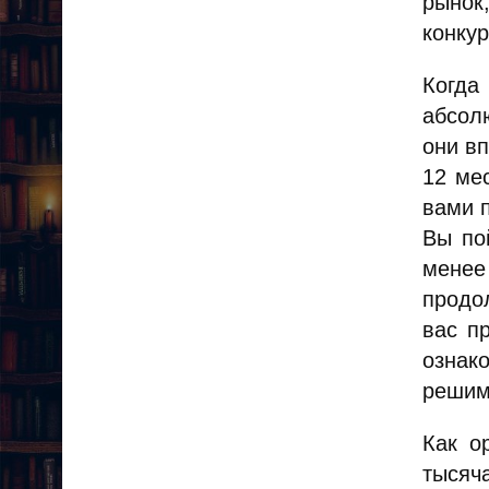
рынок
конкур
Когда
абсол
они в
12 ме
вами п
Вы по
мене
продо
вас п
ознак
решим
Как о
тысяч