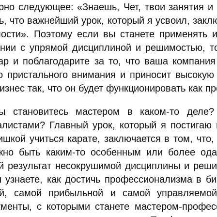
рно следующее: «Знаешь, Чет, твои занятия и
ь, что важнейший урок, который я усвоил, закл
ости». Поэтому если вы станете применять и
ании с упрямой дисциплиной и решимостью, то
ар и поблагодарите за то, что ваша компания
о пристального внимания и приносит высокую 
изнес так, что он будет функционировать как 
ы становитесь мастером в каком-то деле?
алистами? Главный урок, который я постигаю 
ишкой учиться карате, заключается в том, что,
жно быть каким-то особенным или более ода
й результат несокрушимой дисциплины и решим
ы узнаете, как достичь профессионализма в б
й, самой прибыльной и самой управляемой
ументы, с которыми станете мастером-профес