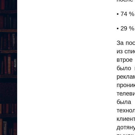
• 74 
• 29 %
За по
из спи
втрое
было 
рекла
прони
телев
была 
техно
клиен
дотян