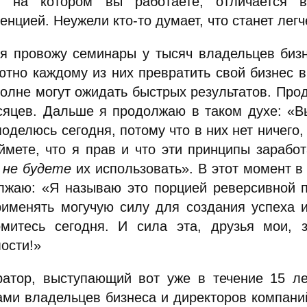
, на котором вы работаете, отличается 
енцией. Неужели кто-то думает, что станет легч
 я провожу семинары у тысяч владельцев бизн
ютно каждому из них превратить свой бизнес
полне могут ожидать быстрых результатов. Прод
сяцев. Дальше я продолжаю в таком духе: «В
оделюсь сегодня, потому что в них нет ничего,
ймете, что я прав и что эти принципы зараб
е
не будете
их использовать». В этот момент в
лжаю: «Я называю это порцией реверсивной 
рименять могучую силу для создания успеха и
омитесь сегодня. И сила эта, друзья мои, 
ости!»
ратор, выступающий вот уже в течение 15 ле
ами владельцев бизнеса и директоров компани