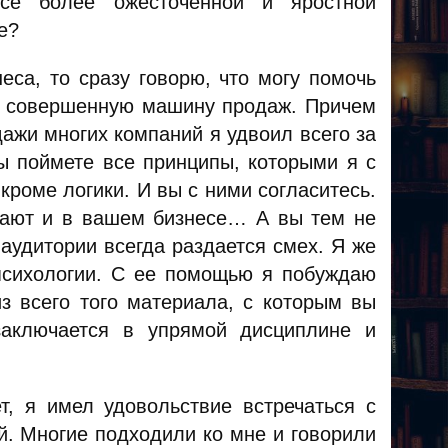
все более ожесточенной и яростной
е?
еса, то сразу говорю, что могу помочь
 в совершенную машину продаж. Причем
ажи многих компаний я удвоил всего за
ы поймете все принципы, которыми я с
 кроме логики. И вы с ними согласитесь.
отают и в вашем бизнесе… А вы тем не
 аудитории всегда раздается смех. Я же
психологии. С ее помощью я побуждаю
з всего того материала, с которым вы
заключается в упрямой дисциплине и
т, я имел удовольствие встречаться с
й. Многие подходили ко мне и говорили