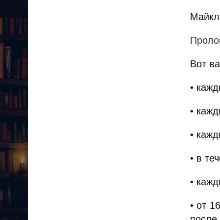
Майкл
Проло
Вот ва
• каж
• каж
• каж
• в те
• кажд
• от 1
после